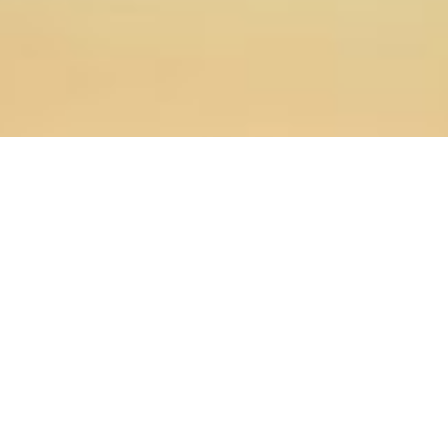
25.01.2024
Главная
>
Новости
>
Ректор ОренДС принял участие в
работе секции «Прославление и почитание святых» в
рамках XXXII Рождественских образовательных чтений
25 января 2024 года в Сергиевском зале Храма Христа