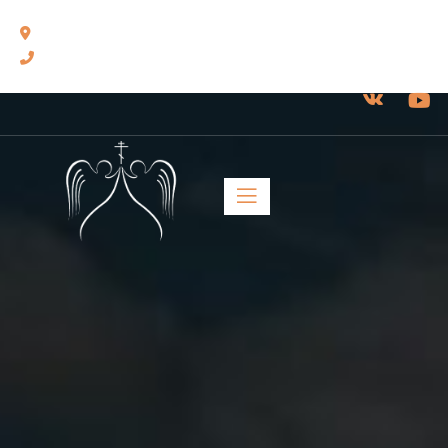
460014, г. Оренбург, ул. Челюскинцев, 17.
8(3532) 43-13-24