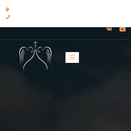
460014, г. Оренбург, ул. Челюскинцев, 17.
8(3532) 43-13-24