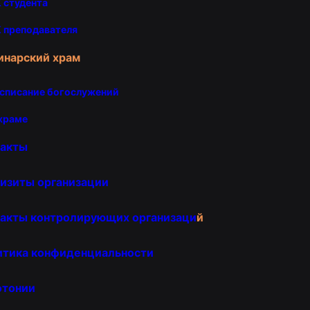
 студента
 преподавателя
инарский храм
списание богослужений
храме
такты
изиты организации
акты контролирующих организаци
й
итика конфиденциальности
отонии