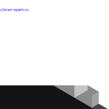
p://oren-eparh.ru
.