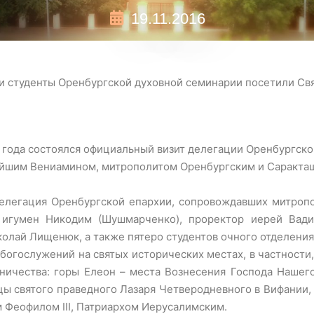
19.11.2016
 и студенты Оренбургской духовной семинарии посетили С
6 года состоялся официальный визит делегации Оренбургско
шим Вениамином, митрополитом Оренбургским и Саракташ
делегация Оренбургской епархии, сопровождавших митроп
 игумен Никодим (Шушмарченко), проректор иерей Вади
олай Лищенюк, а также пятеро студентов очного отделени
богослужений на святых исторических местах, в частности,
ичества: горы Елеон – места Вознесения Господа Нашего
ы святого праведного Лазаря Четверодневного в Вифании,
 Феофилом III, Патриархом Иерусалимским.