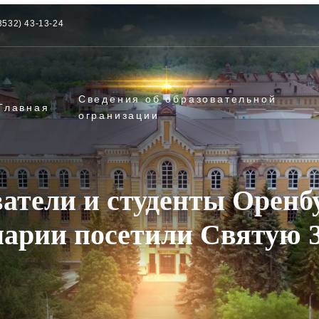
3532) 43-13-24
Сведения об образовательной
Главная
огранизации
ватели и студенты Оренб
нарии посетили Святую 