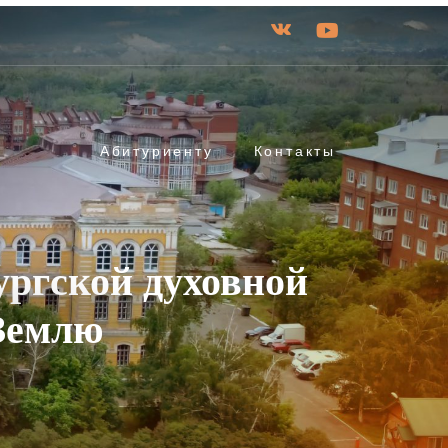
Абитуриенту
Контакты
ургской духовной
Землю