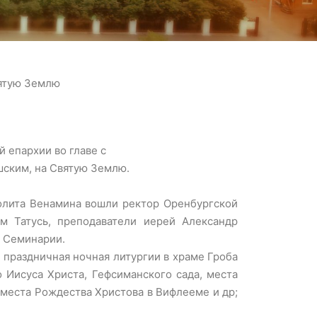
вятую Землю
й епархии во главе с
ским, на Святую Землю.
олита Венамина вошли ректор Оренбургской
м Татусь, преподаватели иерей Александр
я Семинарии.
 праздничная ночная литургии в храме Гроба
 Иисуса Христа, Гефсиманского сада, места
 места Рождества Христова в Вифлееме и др;