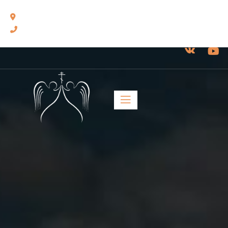
460014, г. Оренбург, ул. Челюскинцев, 17.
8(3532) 43-13-24