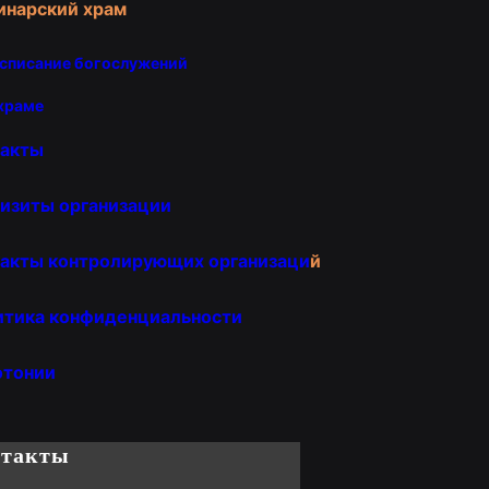
инарский храм
списание богослужений
храме
такты
изиты организации
акты контролирующих организаци
й
итика конфиденциальности
отонии
нтакты