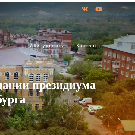
Абитуриенту
Контакты
дании президиума
урга