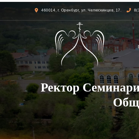
460014, г. Оренбург, ул. Челюскинцев, 17.
8(
Ректор Семинари
Общ