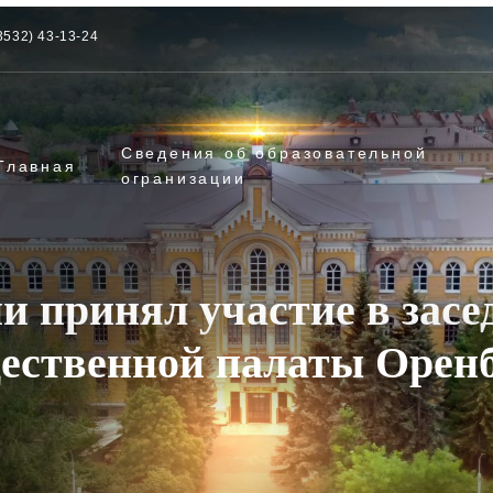
3532) 43-13-24
Сведения об образовательной
Главная
огранизации
и принял участие в засе
ественной палаты Оренб