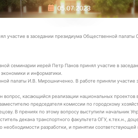
05.07.2023
ял участие в заседании президиума Общественной палаты 
овной семинарии иерей Петр Панов принял участие в засед
 экономики и информатики.
ой палаты И.В. Мирошниченко. В работе приняли участие
сен вопрос, касающийся реализации национальных проектов 
заместителю председателя комиссии по городскому хозяйст
ецову. В прениях по этому вопросу выступили начальник Уп
ститель декана транспортного факультета ОГУ, к.тех.н., доце
о необходимости разработки, и принятии соответствующе