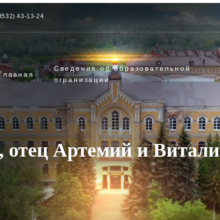
3532) 43-13-24
Сведения об образовательной
Главная
огранизации
, отец Артемий и Витал