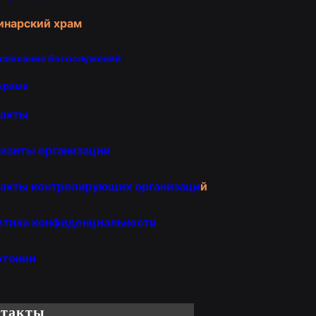
инарский храм
списание богослужений
храме
такты
изиты организации
акты контролирующих организаци
й
итика конфиденциальности
отонии
нтакты