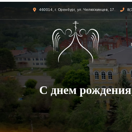
460014, г. Оренбург, ул. Челюскинцев, 17.
8(
С днем рождения