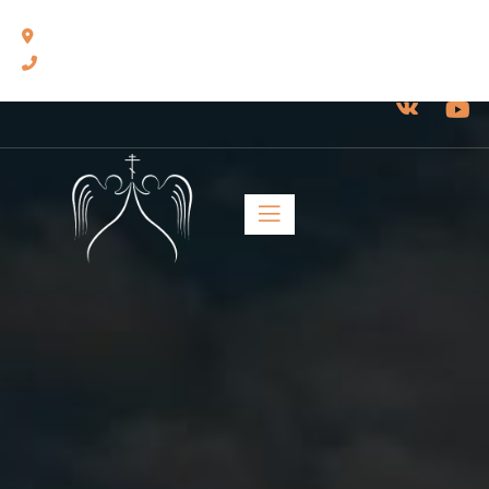
460014, г. Оренбург, ул. Челюскинцев, 17.
8(3532) 43-13-24