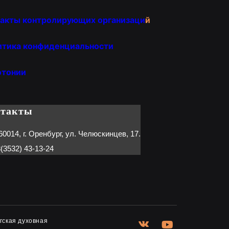
акты контролирующих организаци
й
итика конфиденциальности
отонии
нтакты
60014, г. Оренбург, ул. Челюскинцев, 17.
(3532) 43-13-24
гская духовная