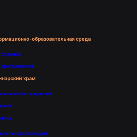
и
ормационно-образовательная среда
 студента
 преподавателя
инарский храм
списание богослужений
храме
такты
изиты организации