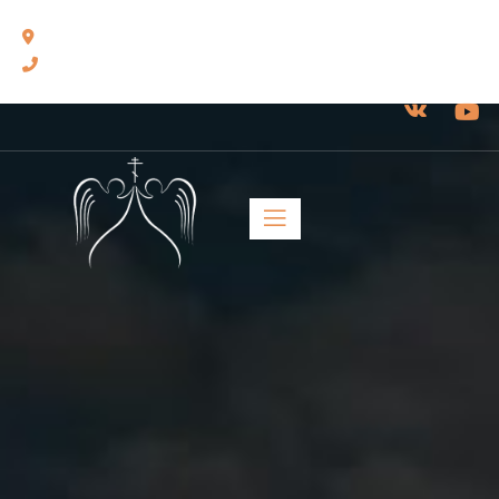
460014, г. Оренбург, ул. Челюскинцев, 17.
8(3532) 43-13-24