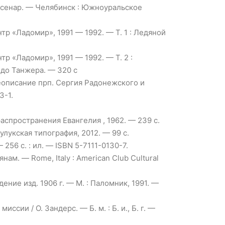
уссенар. — Челябинск : Южноуральское
тр «Ладомир», 1991 — 1992. — Т. 1 : Ледяной
тр «Ладомир», 1991 — 1992. — Т. 2 :
 до Танжера. — 320 с
еописание прп. Сергия Радонежского и
3-1.
аспространения Евангелия , 1962. — 239 с.
зулукская типография, 2012. — 99 с.
 256 с. : ил. — ISBN 5-7111-0130-7.
м. — Rome, Italy : American Club Cultural
ние изд. 1906 г. — М. : Паломник, 1991. —
ии / О. Зандерс. — Б. м. : Б. и., Б. г. —