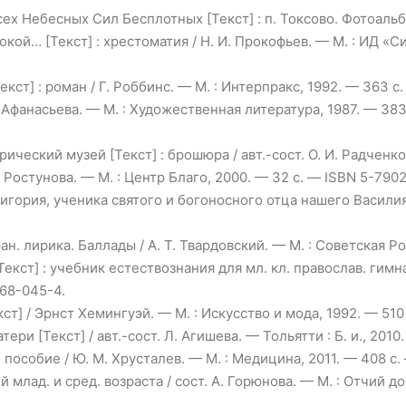
 Небесных Сил Бесплотных [Текст] : п. Токсово. Фотоальбом.
кой… [Текст] : хрестоматия / Н. И. Прокофьев. — М. : ИД «С
ст] : роман / Г. Роббинс. — М. : Интерпракс, 1992. — 363 с.
Н. Афанасьева. — М. : Художественная литература, 1987. — 38
ский музей [Текст] : брошюра / авт.-сост. О. И. Радченко. —
А. Ростунова. — М. : Центр Благо, 2000. — 32 с. — ISBN 5-7902
игория, ученика святого и богоносного отца нашего Василия 
ан. лирика. Баллады / А. Т. Твардовский. — М. : Советская Ро
ст] : учебник естествознания для мл. кл. православ. гимн
468-045-4.
т] / Эрнст Хемингуэй. — М. : Искусство и мода, 1992. — 510 
 [Текст] / авт.-сост. Л. Агишева. — Тольятти : Б. и., 2010. 
. пособие / Ю. М. Хрусталев. — М. : Медицина, 2011. — 408 с
 млад. и сред. возраста / сост. А. Горюнова. — М. : Отчий до