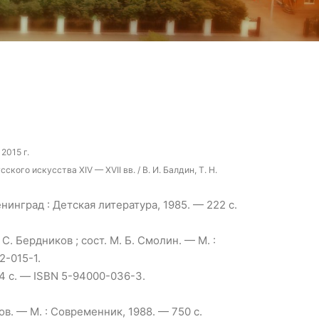
2015 г.
ого искусства XIV — XVII вв. / В. И. Балдин, Т. Н.
нинград : Детская литература, 1985. — 222 с.
. Бердников ; сост. М. Б. Смолин. — М. :
2-015-1.
64 с. — ISBN 5-94000-036-3.
ов. — М. : Современник, 1988. — 750 с.