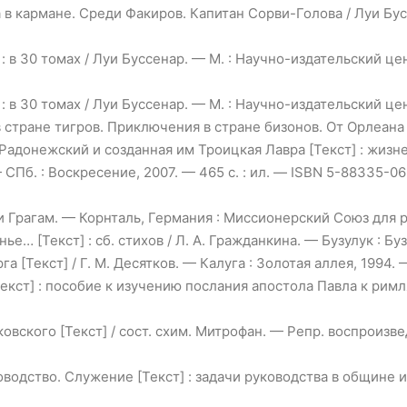
а в кармане. Среди Факиров. Капитан Сорви-Голова / Луи Б
 в 30 томах / Луи Буссенар. — М. : Научно-издательский цен
 в 30 томах / Луи Буссенар. — М. : Научно-издательский цен
 стране тигров. Приключения в стране бизонов. От Орлеана
Радонежский и созданная им Троицкая Лавра [Текст] : жизн
 СПб. : Воскресение, 2007. — 465 с. : ил. — ISBN 5-88335-06
ли Грагам. — Корнталь, Германия : Миссионерский Союз для р
е… [Текст] : сб. стихов / Л. А. Гражданкина. — Бузулук : Бу
 [Текст] / Г. М. Десятков. — Калуга : Золотая аллея, 1994. —
т] : пособие к изучению послания апостола Павла к римляна
ского [Текст] / сост. схим. Митрофан. — Репр. воспроизведе
дство. Служение [Текст] : задачи руководства в общине и мисс