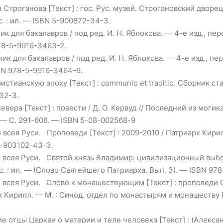
троганова [Текст] : гос. Рус. музей. Строгановский дворец 
. : ил. — ISBN 5-900872-34-3.
бник для бакалавров / под ред. И. Н. Яблокова. — 4-е изд., пе
978-5-9916-3463-2.
бник для бакалавров / под ред. И. Н. Яблокова. — 4-е изд., пе
SBN 978-5-9916-3464-9.
ианскую эпоху [Текст] : communio et traditio. Сборник статей
32-3.
вера [Текст] : повести / Д. О. Кервуд // Последний из могик
. — С. 291-606. — ISBN 5-08-002568-9
 всея Руси. Проповеди [Текст] : 2009-2010 / Патриарх Кири
5-903102-43-3.
 всея Руси. Святой князь Владимир: цивилизационный выбор 
. : ил. — (Слово Святейшего Патриарха. Вып. 3). — ISBN 97
и всея Руси. Слово к монашествующим [Текст] : проповеди 
х Кирилл. — М. : Синод. отдел по монастырям и монашеству
 отцы Церкви о материи и теле человека [Текст] : (Алекса