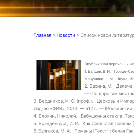
Главная
>
Новости
>
Список новой литератур
Опубликован перечень книг
1.
Балдин, В. И. Троице-Сер
Манушина. — М. : Наука, 199
2.
Басина, М. Далече о
— (По дорогим местам
3.
Бердников, И. С. (проф.). Церковь и Импер
Изд-во «ФИВ», 2013. — 512 с. — (Российский
4.
Блохин, Николай. Бабушкины стекла [Текст]
5.
Бранденбург, И. Р. Как Савл стал Павлом [Тек
6.
Булгаков, М. А. Романы [Текст] : белая Гв