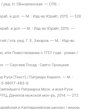
/ ред. Н. ОБновленская. — СПб. :
рераб. и доп. — М. : Изд-во Юрайт, 2015. — 526
рераб. и доп. — М. : Изд-во Юрайт, 2015. —
 / отв. ред. Г. Е. Захаров. — М. : Изд-во
ан, или Повествование о 1757 годе : роман /
лл. — Сергиев Посад : Свято-Троицкая
Руси [Текст] / Патриарх Кирилл. — М. :
8-5-88017-483-6.
Святейшего Патриарха Моск. и всея Руси
 РПЦ, Данилов мужской мон-рь, 2014. — 272
ндрийская и Каппадокийская школы) / иером.