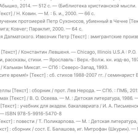
 Абышко, 2014. — 512 с. — (Библиотека христианской мысли.
т] / Н. Ковин. — М. : Б. и., 2000. — 66 c.
мученик протоиерей Петр Сухоносов, убиенный в Чечне [Тек
ига; Ковчег; Параклит, 2000. — 64 с.
Далматского. Извозчик Петр [Текст] : эмигрантские произве
ст] / Константин Левшеня. — Chicago, Illinois U.S.A : P.O. 
, рассказы, стихи. — Ярославль : Верх.-Волж. кн. изд-во, 197
/ Кальман Миксат. — СПб : Северо-Запад, 1993.
те время!» [Текст] : сб. стихов 1988-2007 гг. / семинарист
ллы [Текст] : сборник / прот. Лев Нерода. — СПб. : ПМБ, 20
 [Текст] / В. О. Осеева. — М. : Детская литература, 1986. — 
Текст] : учебник для академ. бакалавриата / И. А. Письменск
 — ISBN 978-5-9916-5470-8
кст] : повести / Т. Поликарпова. — М. : Детская литература,
т] : сборник / сост. Е. Балашова, иг. Митрофан (Шкурин). —