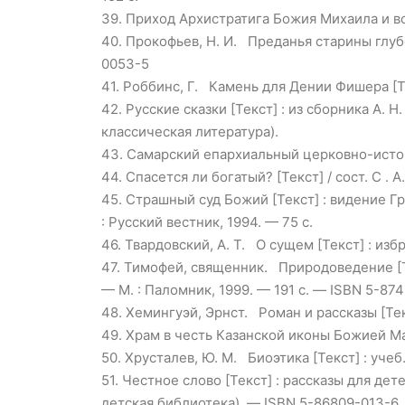
39.
Приход Архистратига Божия Михаила и всех
40.
Прокофьев, Н. И. Преданья старины глубо
0053-5
41.
Роббинс, Г. Камень для Дении Фишера [Тек
42.
Русские сказки [Текст] : из сборника А. 
классическая литература).
43.
Самарский епархиальный церковно-историче
44.
Спасется ли богатый? [Текст] / сост. С . 
45.
Страшный суд Божий [Текст] : видение Гр
: Русский вестник, 1994. — 75 с.
46.
Твардовский, А. Т. О сущем [Текст] : избр
47.
Тимофей, священник. Природоведение [Тек
— М. : Паломник, 1999. — 191 с. — ISBN 5-87
48.
Хемингуэй, Эрнст. Роман и рассказы [Текс
49.
Храм в честь Казанской иконы Божией Матери
50.
Хрусталев, Ю. М. Биоэтика [Текст] : учеб
51.
Честное слово [Текст] : рассказы для детей
детская библиотека). — ISBN 5-86809-013-6.