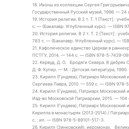
18.
Иконы из коллекции Сергея Григорьевича С
Государственный Русский музей, 1996. — 24 с
19.
История религии. В 2 т. Т. 1 [Текст] : уче
с. — (Бакалавр. Углубленный курс). — ISBN 
20.
История религии. В 2 т. Т. 2 [Текст] : уче
783 с. — (Бакалавр. Углубленный курс). — I
21.
Кафолическое единство Церкви в раннехрист
ПСТГУ, 2014. — 144 с. — ISBN 978-5-7429-09
22.
Кервуд, Д. О. Бродяги Севера. В дебрях Се
Д. Ф. Купер. — М. : Детская литература, 1990
23.
Кирилл (Гундяев), Патриарх Московский и
Сергиева Лавра, 2010. — 559 с. — ISBN 978-
24.
Кирилл (Гундяев), Патриарх Московский и
Изд-во Московской Патриархии, 2015. — 104 с
25.
Кирилл (Гундяев), Патриарх Московский 
Кирилла в монастырях (2013-2014) / Патриар
с. : ил. — ISBN 978-5-89101-517-3.
26.
Кирилл (Зинковский), иеромонах. Великие