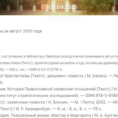
02.09.2015
ы за август 2015 года
, поступивших в библиотеку Оренбургской духовной семинарии в августе 
гиева Лавра [Текст] : архитектурный ансамбль и худ. коллекции древнерусск
6. — 552 с. : ил. — ISBN 5-02-012778-3.
т брегов Невы [Текст] : документ. повесть / М. Басина. — Ле
).
ия. История Православной симфонии отношений [Текст] / И. С
 институт стратегических исследований). — ISBN 978-5-9186
 : сказочные повести / Н. Блохин. — М. : Лепта, 2002. — 4
ст] / И. Р. Бранденбург. — Б. м. : Б. и., Б. г. — 76 с.
ардия. Театральный роман. Мастер и Маргарита / М. А. Булгак