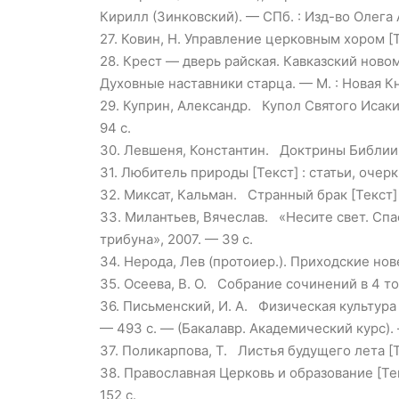
Кирилл (Зинковский). — СПб. : Изд-во Олега
27.
Ковин, Н. Управление церковным хором [Текс
28.
Крест — дверь райская. Кавказский ново
Духовные наставники старца. — М. : Новая Кн
29.
Куприн, Александр. Купол Святого Исакия 
94 с.
30.
Левшеня, Константин. Доктрины Библии [Тек
31.
Любитель природы [Текст] : статьи, очерки
32.
Миксат, Кальман. Странный брак [Текст] 
33.
Милантьев, Вячеслав. «Несите свет. Спаси
трибуна», 2007. — 39 с.
34.
Нерода, Лев (протоиер.). Приходские нове
35.
Осеева, В. О. Собрание сочинений в 4 томах
36.
Письменский, И. А. Физическая культура [
— 493 с. — (Бакалавр. Академический курс).
37.
Поликарпова, Т. Листья будущего лета [Те
38.
Православная Церковь и образование [Текс
152 с.