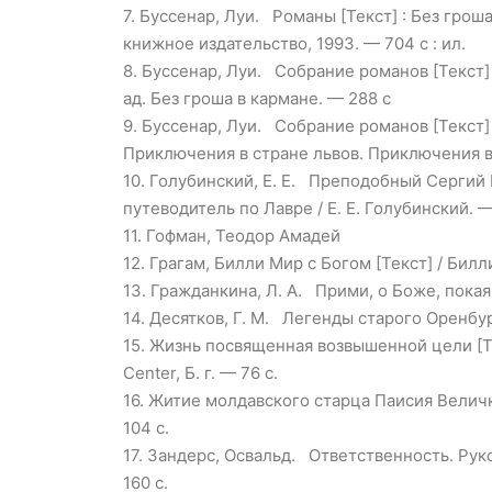
7.
Буссенар, Луи. Романы [Текст] : Без грош
книжное издательство, 1993. — 704 с : ил.
8.
Буссенар, Луи. Собрание романов [Текст] :
ад. Без гроша в кармане. — 288 с
9.
Буссенар, Луи. Собрание романов [Текст] :
Приключения в стране львов. Приключения в
10.
Голубинский, Е. Е. Преподобный Сергий 
путеводитель по Лавре / Е. Е. Голубинский. —
11.
Гофман, Теодор Амадей
12.
Грагам, Билли Мир с Богом [Текст] / Бил
13.
Гражданкина, Л. А. Прими, о Боже, покаянь
14.
Десятков, Г. М. Легенды старого Оренбурга
15.
Жизнь посвященная возвышенной цели [Текс
Center, Б. г. — 76 c.
16.
Житие молдавского старца Паисия Величков
104 с.
17.
Зандерс, Освальд. Ответственность. Руково
160 с.