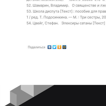
52.
Шамарин, Владимир. О священстве и лжесв
53.
Школа диспута [Текст] : пособие для пра
1 / ред. Т. Подосинкина. — М. : Три сестры,
54.
Цвейг, Стефан. Элексиры сатаны [Текст] 
Поделиться