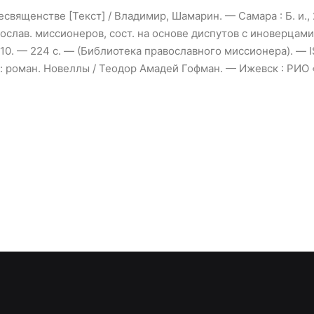
ященстве [Текст] / Владимир, Шамарин. — Самара : Б. и., 2
вослав. миссионеров, сост. на основе диспутов с иноверцами
 2010. — 224 с. — (Библиотека православного миссионера). —
: роман. Новеллы / Теодор Амадей Гофман. — Ижевск : РИО «