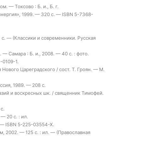
 — Токсово : Б. и., Б. г.
инергия», 1999. — 320 с. — ISBN 5-7368-
3 с. — (Классики и современники. Русская
 Самара : Б. и., 2008. — 40 с. : фото.
-0109-1.
Нового Цареградского / сост. Т. Гроян. — М.
ссия, 1989. — 208 с.
азий и воскресных шк. / священник Тимофей.
с.
— 20 с. : ил.
. — ISBN 5-225-03554-X.
м, 2002. — 125 с. : ил. — (Православная