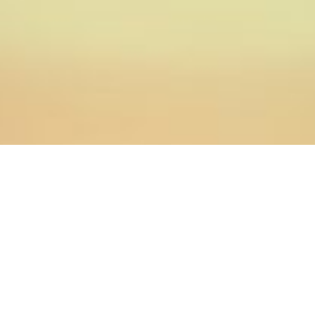
05.10.2022
Главная
>
Новости
>
Старший преподаватель кафедры
церковно-практических дисциплин С.В. Мячин принял
участие в вебинаре Учебного комитета