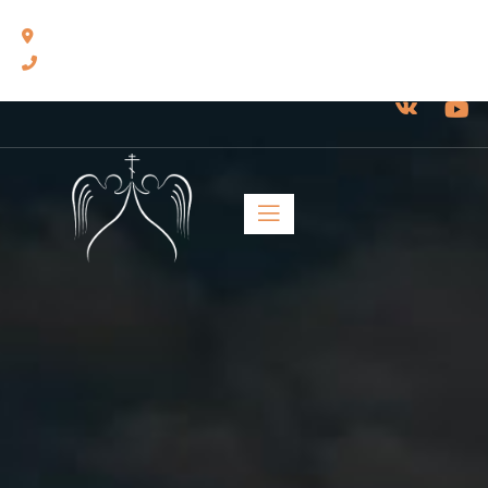
460014, г. Оренбург, ул. Челюскинцев, 17.
8(3532) 43-13-24