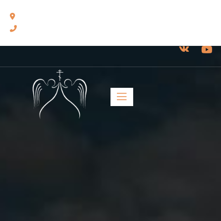
460014, г. Оренбург, ул. Челюскинцев, 17.
8(3532) 43-13-24