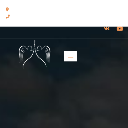
460014, г. Оренбург, ул. Челюскинцев, 17.
8(3532) 43-13-24