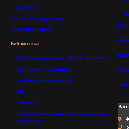
Ра
Контакты
О 
Регентское отделение
Кон
Сотрудничество
Рекв
Библиотека
Конт
Библиотека семинарии: прошлое и настоящее
Положение о библиотеке
Пол
График работы библиотеки
Хир
ЭБС
Каталог
Ко
Примеры библиографического оформления
4
литературы
8