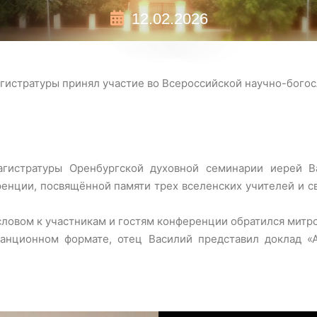
12.02.2026
агистратуры принял участие во Всероссийской научно-бого
агистратуры Оренбургской духовной семинарии иерей 
нции, посвящённой памяти трех вселенских учителей и свя
ловом к участникам и гостям конференции обратился митро
танционном формате, отец Василий представил доклад «