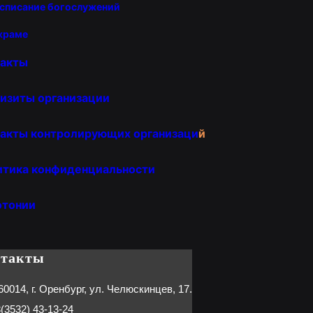
списание богослужений
храме
такты
изиты организации
акты контролирующих организаци
й
итика конфиденциальности
отонии
нтакты
60014, г. Оренбург, ул. Челюскинцев, 17.
(3532) 43-13-24