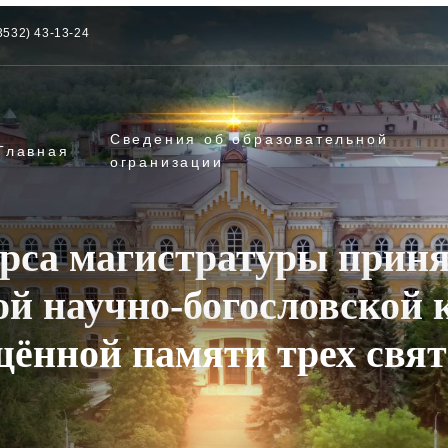
3532) 43-13-24
Сведения об образовательной
Главная
огранизации
урса магистратуры приня
ой научно-богословской 
ённой памяти трех свя