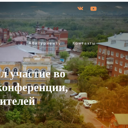
Абитуриенту
Контакты
л участие во
конференции,
тителей