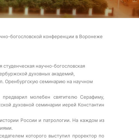
аучно-богословской конференции в Воронеже
ая студенческая научно-богословская
тербуржской духовных академий,
ол. Оренбургскую семинарию на научном
и предварил молебен святителю Серафиму,
жской духовной семинарии иерей Константин
истории России и патрологии. На каждом из
ниями.
седателем которого выступил проректор по