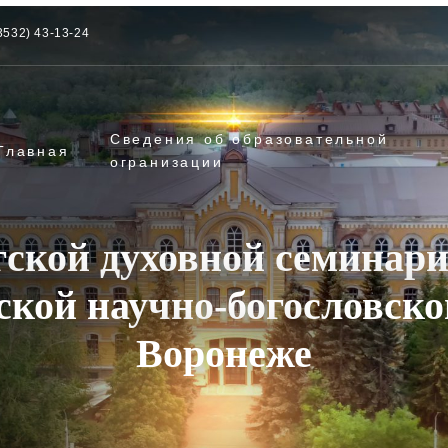
3532) 43-13-24
Сведения об образовательной
Главная
огранизации
гской духовной семинари
ской научно-богословск
Воронеже