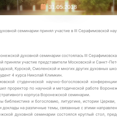
31.05.2018
духовной семинарии принял участие в III Серафимовской н
оронежской духовной семинарии состоялась III Серафимовск
ой приняли участие представители Московской и Санкт-Пе
дской, Курской, Смоленской и многих других духовных шк
удент 4 курса Николай Климкин.
мовской студенческой научно-богословской конференци
шил проректор по научной и методической работе Вороне
стративного корпуса Воронежской семинарии.
ы библеистике и богословию, литургике, истории Церкви, 
и доклады на различные темы, связанные с этими направле
ежской духовной семинарии состоялся круглый стол, пред