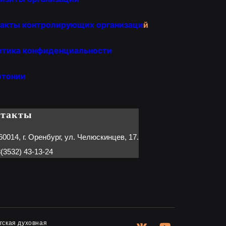
акты контролирующих организаци
й
итика конфиденциальности
отонии
нтакты
60014, г. Оренбург, ул. Челюскинцев, 17.
(3532) 43-13-24
гская духовная