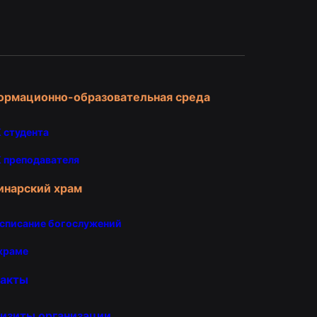
и
ормационно-образовательная среда
 студента
 преподавателя
инарский храм
списание богослужений
храме
такты
изиты организации