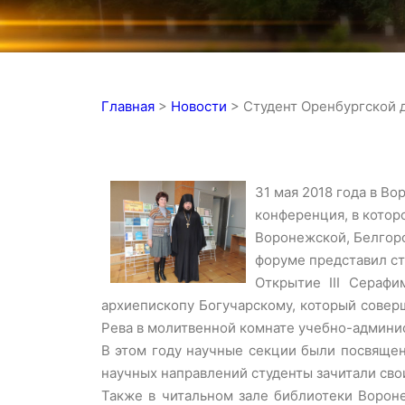
Главная
>
Новости
>
Студент Оренбургской 
31 мая 2018 года в В
конференция, в котор
Воронежской, Белгоро
форуме представил ст
Открытие III Серафи
архиепископу Богучарскому, который совер
Рева в молитвенной комнате учебно-админи
В этом году научные секции были посвящен
научных направлений студенты зачитали сво
Также в читальном зале библиотеки Ворон