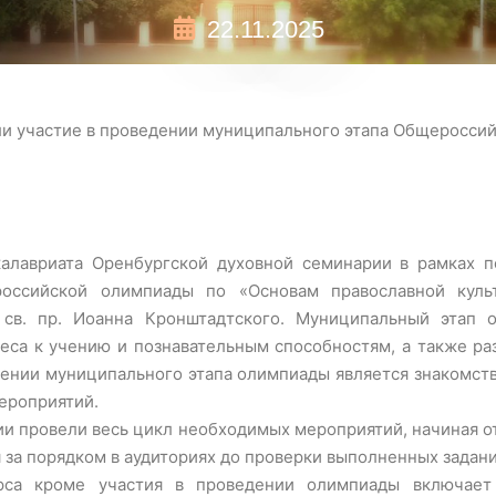
22.11.2025
и участие в проведении муниципального этапа Общеросси
калавриата Оренбургской духовной семинарии в рамках п
оссийской олимпиады по «Основам православной куль
 св. пр. Иоанна Кронштадтского. Муниципальный этап
еса к учению и познавательным способностям, а также раз
дении муниципального этапа олимпиады является знакомст
ероприятий.
и провели весь цикл необходимых мероприятий, начиная о
 за порядком в аудиториях до проверки выполненных задани
урса кроме участия в проведении олимпиады включае