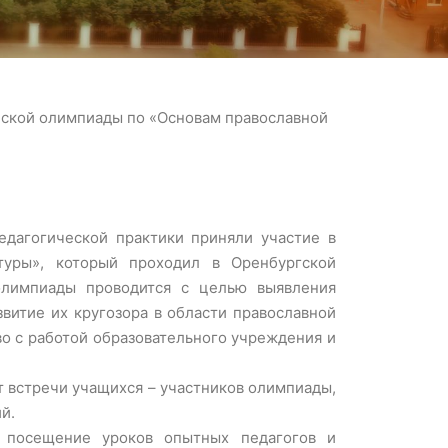
йской олимпиады по «Основам православной
едагогической практики приняли участие в
туры», который проходил в Оренбургской
 олимпиады проводится с целью выявления
витие их кругозора в области православной
во с работой образовательного учреждения и
т встречи учащихся – участников олимпиады,
й.
т посещение уроков опытных педагогов и