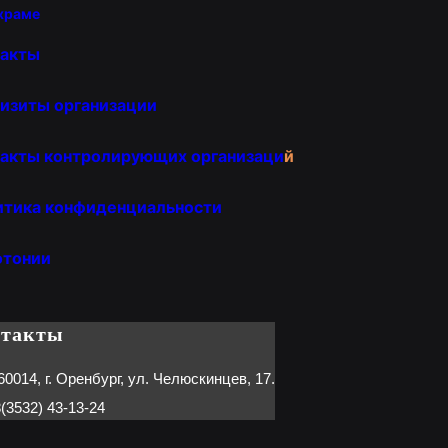
храме
такты
изиты организации
акты контролирующих организаци
й
итика конфиденциальности
отонии
нтакты
60014, г. Оренбург, ул. Челюскинцев, 17.
(3532) 43-13-24