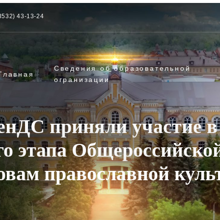
3532) 43-13-24
Сведения об образовательной
Главная
огранизации
енДС приняли участие в
о этапа Общероссийско
овам православной куль