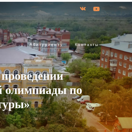
Абитуриенту
Контакты
 проведении
й олимпиады по
туры»