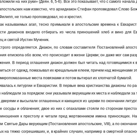
ложили на них руки» (Деян. 6, 5-6). Все это показывает, что с самого начала
й апостольских нам известно, что архидиакон Стефан проповедовал Слово Б
 Филипп, не только проповедовал, но и крестил.
ак называемых агап, тесно примыкали в апостольские времена к Евхаристи
сти диаконов входило отбирать из числа приношений хлеб и вино для Е
ц и святой Иустин Мученик.
 строго определяется. Диакон, по словам составителя Постановлений апостол
ния епископа обо всем, что происходит в жизни Церкви; он даже мог сам р
жения. В период оглашения диакон должен был читать над готовящимися к в
лачиться от одежд, помазывал их крещальным елеем, причем над женщинами 
 миропомазанные места повязками и потом вытирал их хлопчатой бумагой.
валась к литургии и Евхаристии. В первые века христианства диаконы по 
и наблюдали за порядком: они указывали верующим их места и наблюдали за
 дверями и высылали оглашенных и кающихся из церкви по окончании литур
е сосуды и облачения; двое из них с опахалами стояли по сторонам прест
приношения к престолу и читали пред жертвенником имена приносящих. Н
и Святые Дары верующим (Постановления апостольские, VIII), а по окончан
 на тяжко согрешивших, и, в крайних случаях, например в смертной опасн