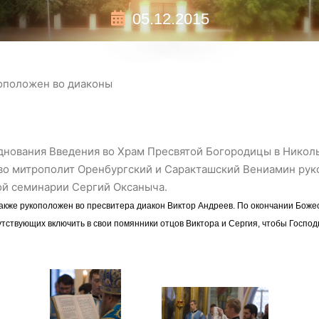
05.12.2015
оположен во диаконы
зднования Введения во Храм Пресвятой Богородицы в Нико
о митрополит Оренбургский и Саракташский Вениамин руко
ой семинарии Сергий Оксаныча.
акже рукоположен во пресвитера диакон Виктор Андреев. По окончании Боже
ствующих включить в свои помянники отцов Виктора и Сергия, чтобы Господь 