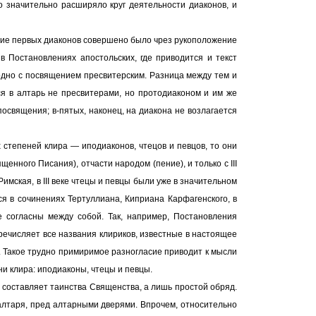
 значительно расширяло круг деятельности диаконов, и
ение первых диаконов совершено было чрез рукоположение
в Постановлениях апостольских, где приводится и текст
сходно с посвящением пресвитерским. Разница между тем и
ся в алтарь не пресвитерами, но протодиаконом и им же
посвящения; в-пятых, наконец, на диакона не возлагается
степеней клира — иподиаконов, чтецов и певцов, то они
нного Писания), отчасти народом (пение), и только с III
имская, в III веке чтецы и певцы были уже в значительном
ся в сочинениях Тертуллиана, Киприана Карфагенского, в
е согласны между собой. Так, например, Постановления
речисляет все названия клириков, известные в настоящее
в. Такое трудно примиримое разногласие приводит к мысли
и клира: иподиаконы, чтецы и певцы.
е составляет таинства Священства, а лишь простой обряд.
алтаря, пред алтарными дверями. Впрочем, относительно