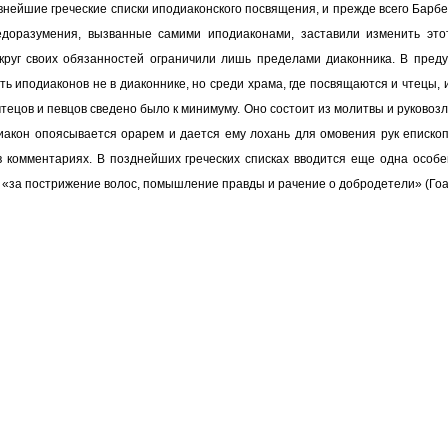
внейшие греческие списки иподиаконского посвящения, и прежде всего Барбе
доразумения, вызванные самими иподиаконами, заставили изменить это
 круг своих обязанностей ограничили лишь пределами диаконника. В пре
ть иподиаконов не в диаконнике, но среди храма, где посвящаются и чтецы, 
ецов и певцов сведено было к минимуму. Оно состоит из молитвы и руковозл
иакон опоясывается орарем и дается ему лохань для омовения рук епископ
в комментариях. В позднейших греческих списках вводится еще одна особе
е «за пострижение волос, помышление правды и рачение о добродетели» (Гоа