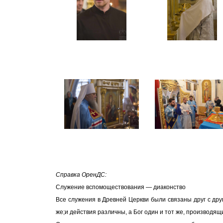
Справка ОренДС:
Служение вспомоществования — диаконство
Все служения в Древней Церкви были связаны друг с друг
же;
и действия различны, а Бог один и тот же, производящий 