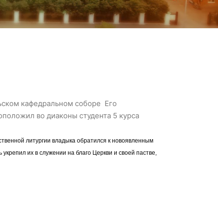
льском кафедральном соборе Его
положил во диаконы студента 5 курса
ственной литургии владыка обратился к новоявленным
укрепил их в служении на благо Церкви и своей пастве,