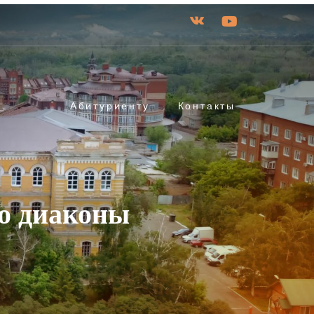
Абитуриенту
Контакты
во диаконы