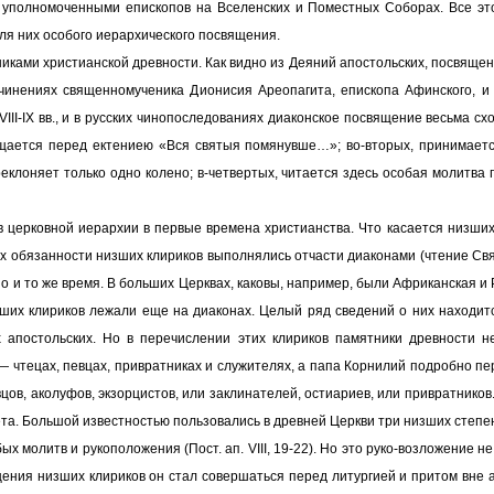
ь уполномоченными епископов на Вселенских и Поместных Соборах. Все это
ля них особого иерархического посвящения.
иками христианской древности. Как видно из Деяний апостольских, посвящ
чинениях священномученика Дионисия Ареопагита, епископа Афинского, и 
VIII-IX вв., и в русских чинопоследованиях диаконское посвящение весьма 
вящается перед ектениею «Вся святыя помянувше…»; во-вторых, принимает
реклоняет только одно колено; в-четвертых, читается здесь особая молитва 
церковной иерархии в первые времена христианства. Что касается низших 
х обязанности низших клириков выполнялись отчасти диаконами (чтение Свяще
о и то же время. В больших Церквах, каковы, например, были Африканская и Р
изших клириков лежали еще на диаконах. Целый ряд сведений о них находит
апостольских. Но в перечислении этих клириков памятники древности н
— чтецах, певцах, привратниках и служителях, а папа Корнилий подробно пе
евцов, аколуфов, экзорцистов, или заклинателей, остиариев, или привратнико
та. Большой известностью пользовались в древней Церкви три низших степен
х молитв и рукоположения (Пост. ап. VIII, 19-22). Но это руко-возложение н
ния низших клириков он стал совершаться перед литургией и притом вне 