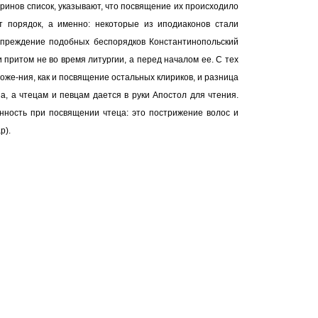
ринов список, указывают, что посвящение их происходило
т порядок, а именно: некоторые из иподиаконов стали
дупреждение подобных беспорядков Константинопольский
и притом не во время литургии, а перед началом ее. С тех
оже-ния, как и посвящение остальных клириков, и разница
а, а чтецам и певцам дается в руки Апостол для чтения.
нность при посвящении чтеца: это пострижение волос и
р).