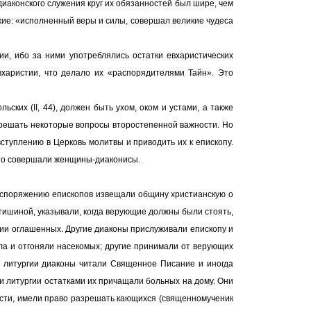
 диаконского служения круг их обязанностей был шире, чем
ожие: «исполненный веры и силы, совершал великие чудеса
и, ибо за ними употреблялись остатки евхаристических
вхаристии, что делало их «распорядителями Тайн». Это
ьских (II, 44), должен быть ухом, оком и устами, а также
азрешать некоторые вопросы второстепенной важности. Но
ступлению в Церковь молитвы и приводить их к епископу.
это совершали женщины-диаконисы.
распоряжению епископов извещали общину христианскую о
 тишиной, указывали, когда верующие должны были стоять,
гии оглашенных. Другие диаконы прислуживали епископу и
ола и отгоняли насекомых; другие принимали от верующих
а литургии диаконы читали Священное Писание и иногда
ии литургии остатками их причащали больных на дому. Они
ости, имели право разрешать кающихся (священномученик