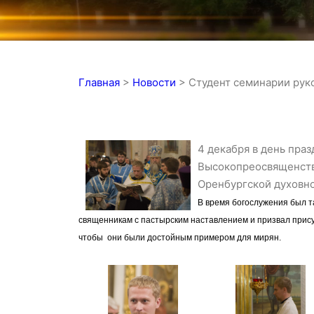
Главная
>
Новости
>
Студент семинарии рук
4 декабря в день пра
Высокопреосвященств
Оренбургской духовн
В время богослужения был т
священникам с пастырским наставлением и призвал присут
чтобы они были достойным примером для мирян.