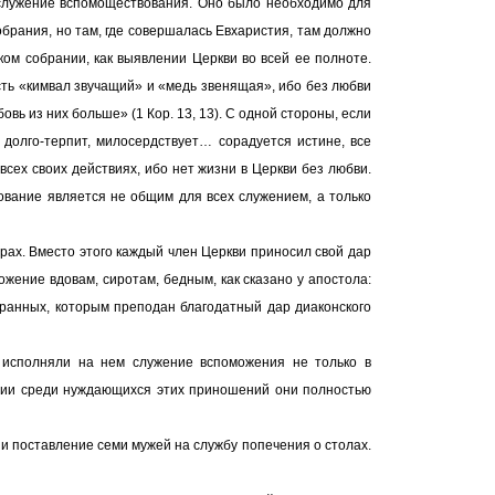
 служение вспомоществования. Оно было необходимо для
обрания, но там, где совершалась Евхаристия, там должно
ом собрании, как выявлении Церкви во всей ее полноте.
сть «кимвал звучащий» и «медь звенящая», ибо без любви
вь из них больше» (1 Кор. 13, 13). С одной стороны, если
 долго-терпит, милосердствует… сорадуется истине, все
всех своих действиях, ибо нет жизни в Церкви без любви.
вание является не общим для всех служением, а только
рах. Вместо этого каждый член Церкви приносил свой дар
жение вдовам, сиротам, бедным, как сказано у апостола:
збранных, которым преподан благодатный дар диаконского
 исполняли на нем служение вспоможения не только в
ении среди нуждающихся этих приношений они полностью
 и поставление семи мужей на службу попечения о столах.