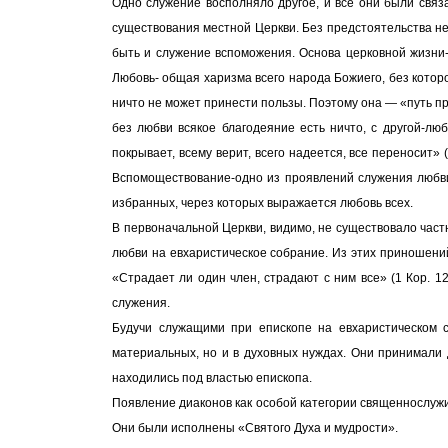
Одно служение восполняло другое, и все они были свя
существования местной Церкви. Без предстоятельства не 
быть и служение вспоможения. Основа церковной жизни-
Любовь- общая харизма всего народа Божиего, без котор
ничто не может принести пользы. Поэтому она — «путь пре
без любви всякое благодеяние есть ничто, с другой-лю
покрывает, всему верит, всего надеется, все переносит»
Вспомоществование-одно из проявлений служения любви
избранных, через которых выражается любовь всех.
В первоначальной Церкви, видимо, не существовало част
любви на евхаристическое собрание. Из этих приношений
«Страдает ли один член, страдают с ним все» (1 Кор. 1
служения.
Будучи служащими при епископе на евхаристическом 
материальных, но и в духовных нуждах. Они принимали
находились под властью епископа.
Появление диаконов как особой категории священнослужит
Они были исполнены «Святого Духа и мудрости».