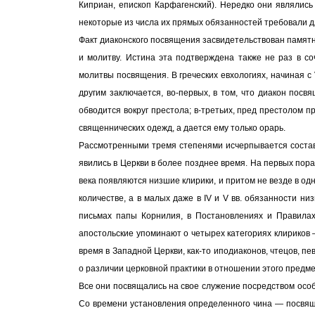
Киприан, епископ Карфагенский). Нередко они являлис
некоторые из числа их прямых обязанностей требовали д
Факт диаконского посвящения засвидетельствован памятн
и молитву. Истина эта подтверждена также не раз в со
молитвы посвящения. В греческих евхологиях, начиная с 
другим заключается, во-первых, в том, что диакон пос
обводится вокруг престола; в-третьих, пред престолом п
священнических одежд, а дается ему только орарь.
Рассмотренными тремя степенями исчерпывается состав 
явились в Церкви в более позднее время. На первых пора
века появляются низшие клирики, и притом не везде в одн
количестве, а в малых даже в IV и V вв. обязанности н
письмах папы Корнилия, в Постановлениях и Правилах 
апостольские упоминают о четырех категориях клириков 
время в Западной Церкви, как-то иподиаконов, чтецов, п
о различии церковной практики в отношении этого предме
Все они посвящались на свое служение посредством особы
Со времени установления определенного чина — посвяще