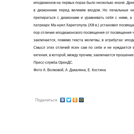
иподиаконов на первых порах было несколько иначе. Дре
в диаконнике перед великим входом. Но печальные не
препираться с диаконами и уравнивать себя с ними, а
патриарх Ма-нуил Харитопула (XIII в.) установил посвяща
пор отличие иподиаконского посвящения от посвящения чт
заключается, помимо текста молитвы, в атрибутах: ипод
Смысл этих отличий ясен сам по себе и не нуждается 
ектения, в которой, между прочим, заключается прошени
Пресс-служба ОренДС.
Фото А. Волковой, А. Дакалина, Е. Костина
Поделиться