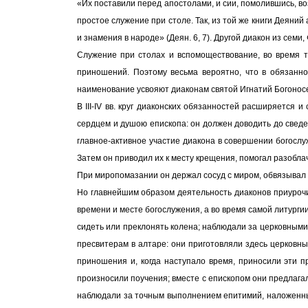
«Их поставили перед апостолами, и сии, помолившись, воз
простое служение при столе. Так, из той же книги Деяни
и знамения в народе» (Деян. 6, 7). Другой диакон из семи,
Служение при столах и вспомоществование, во время т
приношений. Поэтому весьма вероятно, что в обязанно
наименование усвояют диаконам святой Игнатий Богоносе
В III-IV вв. круг диаконских обязанностей расширяется и
сердцем и душою епископа: он должен доводить до сведе
главное-активное участие диакона в совершении богослу
Затем он приводил их к месту крещения, помогал разоб
При миропомазании он держал сосуд с миром, обвязывал
Но главнейшим образом деятельность диаконов приурочи
времени и месте богослужения, а во время самой литурги
сидеть или преклонять колена; наблюдали за церковными
пресвитерам в алтаре: они приготовляли здесь церковны
приношения и, когда наступало время, приносили эти 
произносили поучения; вместе с епископом они предлагал
наблюдали за точным выполнением епитимий, наложенных