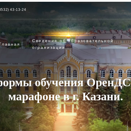
3532) 43-13-24
Сведения об образовательной
Главная
огранизации
формы обучения ОренДС
марафоне в г. Казани.