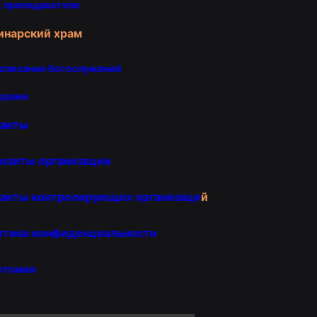
 преподавателя
инарский храм
списание богослужений
храме
такты
изиты организации
акты контролирующих организаци
й
итика конфиденциальности
отонии