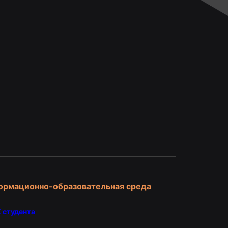
и
ормационно-образовательная среда
 студента