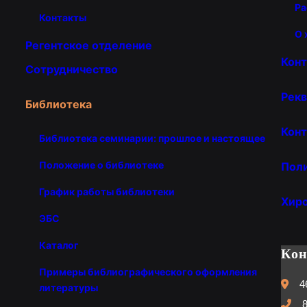
Ра
Контакты
О 
Регентское отделение
Кон
Сотрудничество
Рекв
Библиотека
Конт
Библиотека семинарии: прошлое и настоящее
Положение о библиотеке
Пол
График работы библиотеки
Хир
ЭБС
Каталог
Ко
Примеры библиографического оформления
4
литературы
8