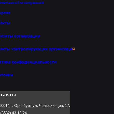
списание богослужений
храме
такты
изиты организации
акты контролирующих организаци
й
итика конфиденциальности
отонии
нтакты
60014, г. Оренбург, ул. Челюскинцев, 17.
(3532) 43-13-24