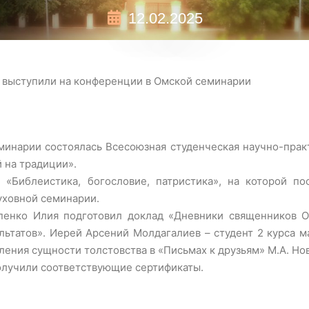
12.02.2025
 выступили на конференции в Омской семинарии
еминарии состоялась Всесоюзная студенческая научно-прак
 на традиции».
«Библеистика, богословие, патристика», на которой по
уховной семинарии.
пенко Илия подготовил доклад «Дневники священников О
льтатов». Иерей Арсений Молдагалиев – студент 2 курса 
ления сущности толстовства в «Письмах к друзьям» М.А. Но
олучили соответствующие сертификаты.