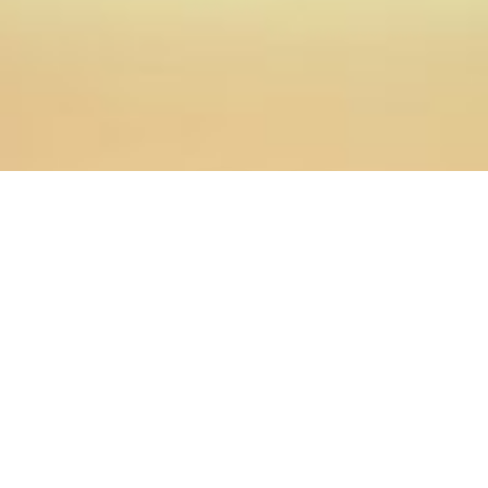
18.04.2019
Главная
>
Новости
>
Студенты Оренбургской духовной
семинарии приняли участие в открытии пасхальной
выставки Г.А. Найданова