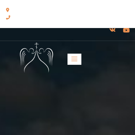
460014, г. Оренбург, ул. Челюскинцев, 17.
8(3532) 43-13-24