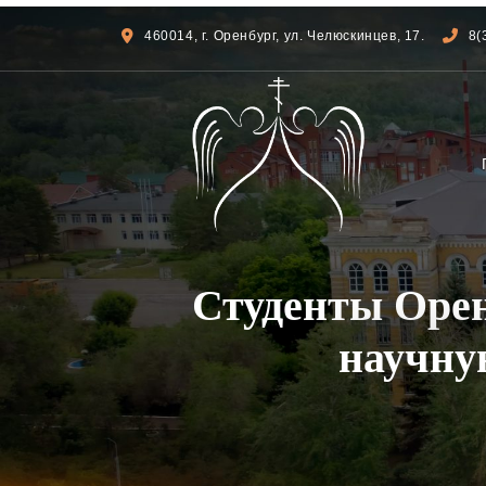
460014, г. Оренбург, ул. Челюскинцев, 17.
8(
Студенты Оре
научну