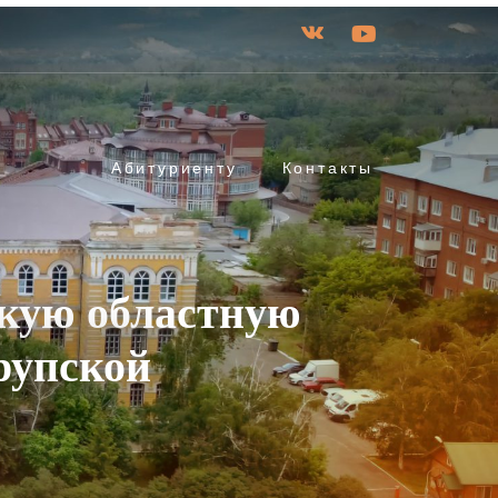
Абитуриенту
Контакты
кую областную
рупской