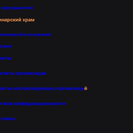
 преподавателя
инарский храм
списание богослужений
храме
такты
изиты организации
акты контролирующих организаци
й
итика конфиденциальности
отонии