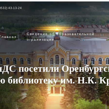
3532) 43-13-24
Сведения об образовательной
Главная
огранизации
нДС посетили Оренбургс
ю библиотеку им. Н.К. К