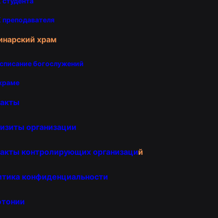
 студента
 преподавателя
инарский храм
списание богослужений
храме
такты
изиты организации
акты контролирующих организаци
й
итика конфиденциальности
отонии