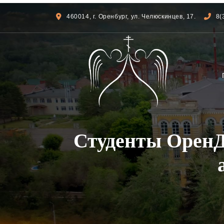
460014, г. Оренбург, ул. Челюскинцев, 17.
8(
Студенты ОренД