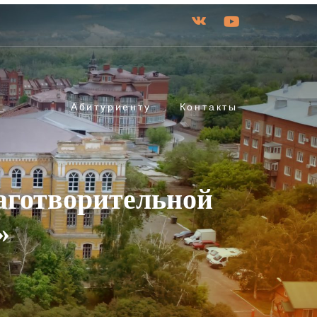
Абитуриенту
Контакты
аготворительной
»