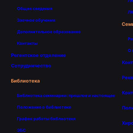
ЛК
Общие сведения
ЛК
Заочное обучение
Сем
Дополнительное образование
Ра
Контакты
О 
Регентское отделение
Кон
Сотрудничество
Рекв
Библиотека
Конт
Библиотека семинарии: прошлое и настоящее
Положение о библиотеке
Пол
График работы библиотеки
Хир
ЭБС