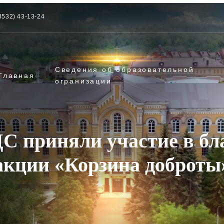
3532) 43-13-24
Сведения об образовательной
Главная
огранизации
С приняли участие в бл
акции «Корзина доброты