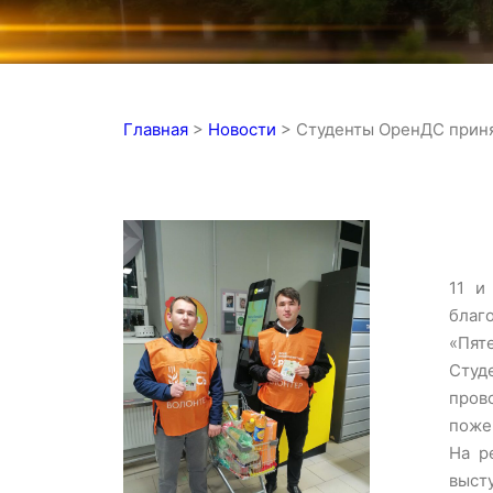
Главная
>
Новости
>
Студенты ОренДС приня
11 и
благ
«Пяте
Студ
пров
поже
На р
выст