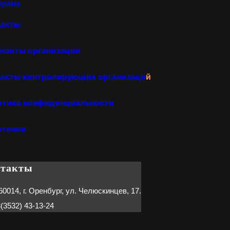
храме
такты
изиты организации
акты контролирующих организаци
й
итика конфиденциальности
отонии
нтакты
60014, г. Оренбург, ул. Челюскинцев, 17.
(3532) 43-13-24