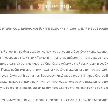
14.04.2015
сетили социально-реабилитационный центр для несоверш
етлый вторник, по благословению ректора студенты Оренбургской духовн
ля несовершеннолетних «Гармония», помогающий детям, пострадавшим о
ило в рамках сотрудничества Оренбургской духовной семинарии и реаби
 Перед ребятами выступили педагоги реабилитационного центра и студе
исуса Христа и Его славном Воскресении. Далее студент 3 курса Кротов
хождении крашенных яиц и куличей. Преподаватель реабилитационного це
нуне праздника Пасхи. Затем детям провели практический урок по раскр
дничными угощениями. В завершении встречи студенты Семинарии поздрав