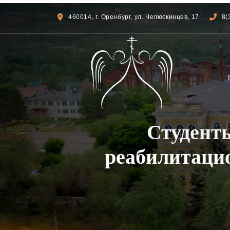
460014, г. Оренбург, ул. Челюскинцев, 17.
8(
Студент
реабилитаци