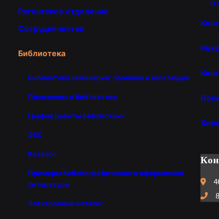
О 
Регентское отделение
Кон
Сотрудничество
Рекв
Библиотека
Конт
Библиотека семинарии: прошлое и настоящее
Положение о библиотеке
Пол
График работы библиотеки
Хир
ЭБС
Каталог
Ко
Примеры библиографического оформления
4
литературы
8
Электронный каталог