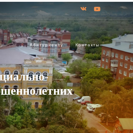
Абитуриенту
Контакты
циально-
ршеннолетних