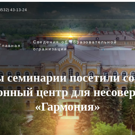
3532) 43-13-24
Сведения об образовательной
Главная
огранизации
ы семинарии посетили со
онный центр для несове
«Гармония»