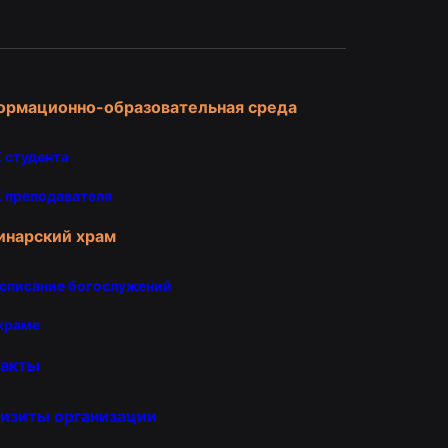
ормационно-образовательная среда
 студента
 преподавателя
инарский храм
списание богослужений
храме
такты
изиты организации