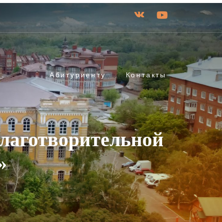
Абитуриенту
Контакты
благотворительной
»