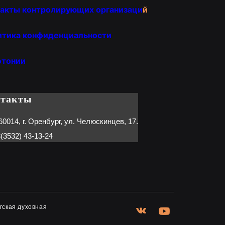
акты контролирующих организаци
й
итика конфиденциальности
отонии
нтакты
60014, г. Оренбург, ул. Челюскинцев, 17.
(3532) 43-13-24
гская духовная