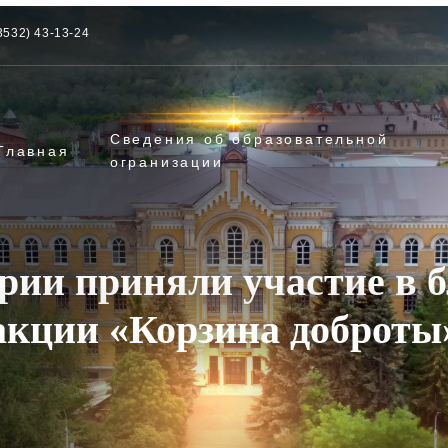
3532) 43-13-24
Сведения об образовательной
Главная
огранизации
ии приняли участие в 
акции «Корзина доброты