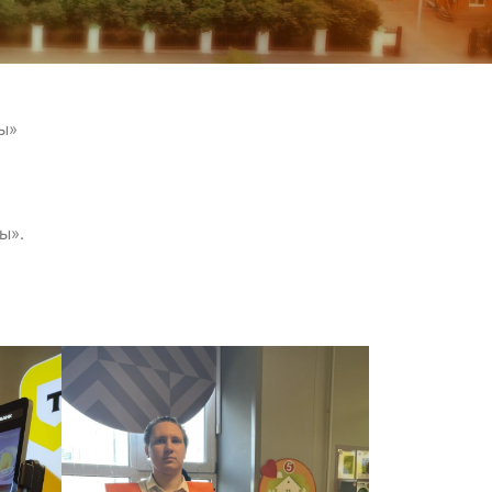
ы»
ы».