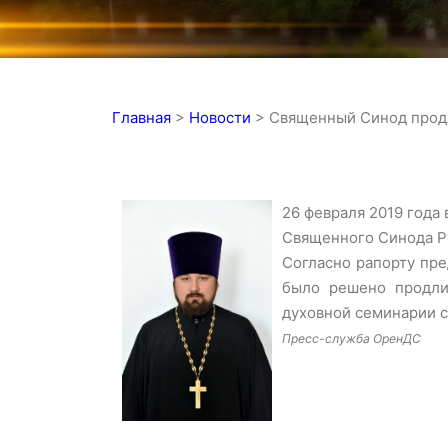
Главная
>
Новости
>
Священный Синод продл
26 февраля 2019 года
Священного Синода Р
Согласно рапорту пре
было решено продли
духовной семинарии с
Пресс-служба ОренДС