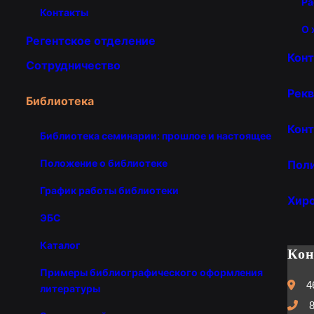
Ра
Контакты
О 
Регентское отделение
Кон
Сотрудничество
Рекв
Библиотека
Конт
Библиотека семинарии: прошлое и настоящее
Положение о библиотеке
Пол
График работы библиотеки
Хир
ЭБС
Каталог
Ко
Примеры библиографического оформления
4
литературы
8