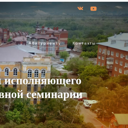
Абитуриенту
Контакты
я исполняющего
овной семинарии