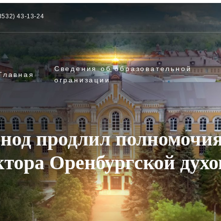
3532) 43-13-24
Сведения об образовательной
Главная
огранизации
од продлил полномочи
ктора Оренбургской дух