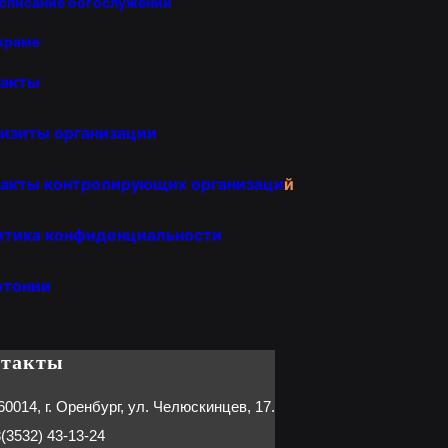
списание богослужений
храме
такты
изиты организации
акты контролирующих организаци
й
итика конфиденциальности
отонии
нтакты
60014, г. Оренбург, ул. Челюскинцев, 17.
(3532) 43-13-24