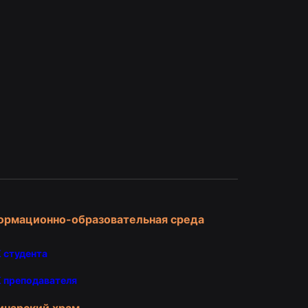
и
ормационно-образовательная среда
 студента
 преподавателя
инарский храм