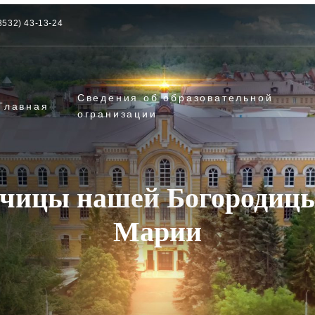
3532) 43-13-24
Сведения об образовательной
Главная
огранизации
чицы нашей Богородиц
Марии