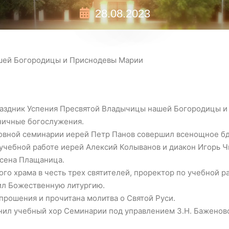
28.08.2023
шей Богородицы и Приснодевы Марии
 праздник Успения Пресвятой Владычицы нашей Богородицы 
ничные богослужения.
ховной семинарии иерей Петр Панов совершил всенощное б
учебной работе иерей Алексий Колыванов и диакон Игорь Ч
есена Плащаница.
го храма в честь трех святителей, проректор по учебной р
ил Божественную литургию.
прошения и прочитана молитва о Святой Руси.
ил учебный хор Семинарии под управлением З.Н. Баженов