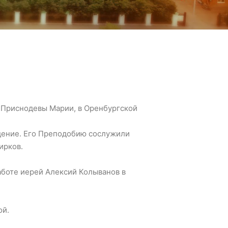
и Приснодевы Марии, в Оренбургской
дение. Его Преподобию сослужили
ирков.
аботе иерей Алексий Колыванов в
ой.