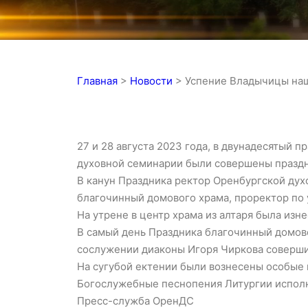
Главная
>
Новости
>
Успение Владычицы на
27 и 28 августа 2023 года, в двунадесятый
духовной семинарии были совершены празд
В канун Праздника ректор Оренбургской ду
благочинный домового храма, проректор по 
На утрене в центр храма из алтаря была изн
В самый день Праздника благочинный домово
сослужении диаконы Игоря Чиркова соверш
На сугубой ектении были вознесены особые 
Богослужебные песнопения Литургии исполн
Пресс-служба ОренДС