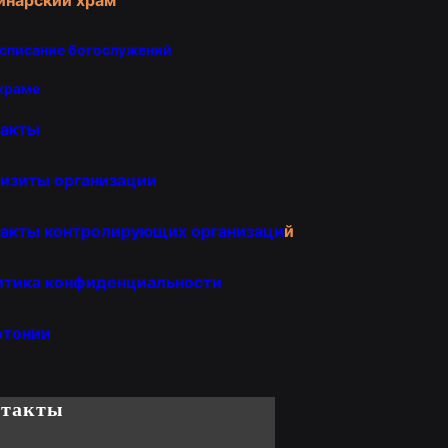
списание богослужений
храме
такты
изиты организации
акты контролирующих организаци
й
итика конфиденциальности
отонии
нтакты