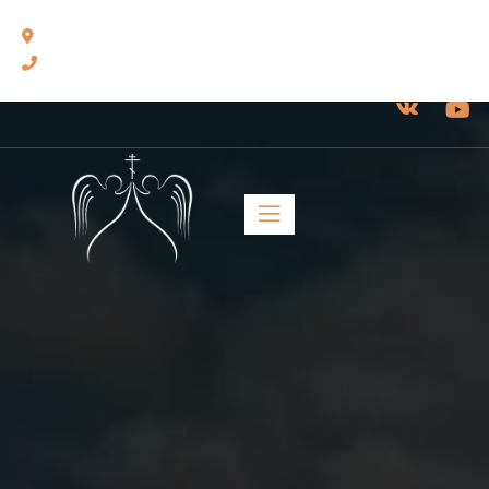
460014, г. Оренбург, ул. Челюскинцев, 17.
8(3532) 43-13-24