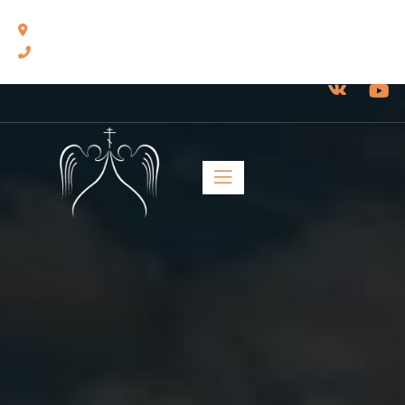
460014, г. Оренбург, ул. Челюскинцев, 17.
8(3532) 43-13-24