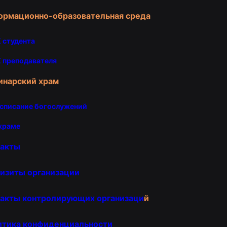
ормационно-образовательная среда
 студента
 преподавателя
инарский храм
списание богослужений
храме
такты
изиты организации
акты контролирующих организаци
й
итика конфиденциальности