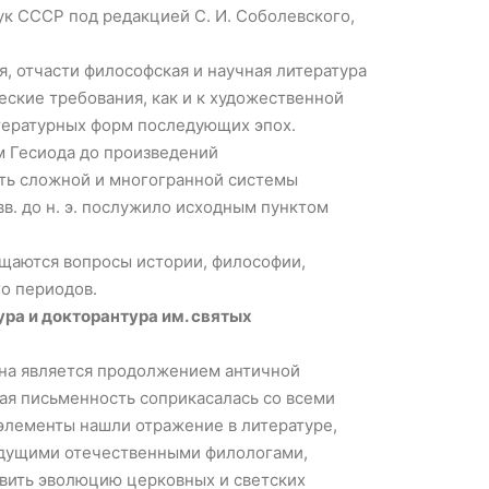
ук СССР под редакцией С. И. Соболевского,
, отчасти философская и научная литература
ские требования, как и к художественной
тературных форм последующих эпох.
м Гесиода до произведений
сть сложной и многогранной системы
в. до н. э. послужило исходным пунктом
вещаются вопросы истории, философии,
го периодов.
тура и докторантура им. святых
она является продолжением античной
кая письменность соприкасалась со всеми
 элементы нашли отражение в литературе,
ведущими отечественными филологами,
авить эволюцию церковных и светских