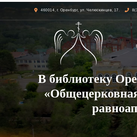
460014, г. Оренбург, ул. Челюскинцев, 17.
8(
В библиотеку Ор
«Общецерковная
равноа