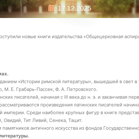
17.12.2025
оступили новые книги издательства «Общецерковная аспира
мах.
анием «Истории римской литературы», вышедшей в свет в 
 М. Е. Грабарь-Пассек, Ф. А. Петровского.
их пи­сателей, начиная с III века до н. э. и заканчивая перво
ассматриваются произведения латинских писателей начиная с 
й империи. Среди наиболее крупных фигур в книге предста
, Овидий, Тит Ливий, Сенека, Тацит.
амятни­ков античного искусства из фондов Государственн
 литературы.