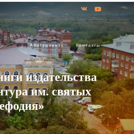
Абитуриенту
Контакты
иги издательства
тура им. святых
ефодия»