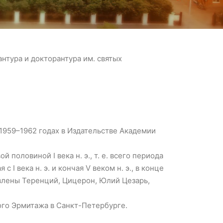
нтура и докторантура им. святых
1959–1962 годах в Издательстве Академии
й половиной I века н. э., т. е. всего периода
I века н. э. и кончая V веком н. э., в конце
влены Теренций, Цицерон, Юлий Цезарь,
ого Эрмитажа в Санкт-Петербурге.