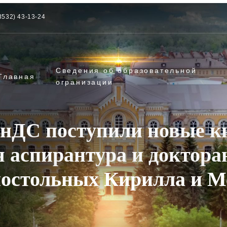
3532) 43-13-24
Сведения об образовательной
Главная
огранизации
енДС поступили новые кн
 аспирантура и докторан
постольных Кирилла и М