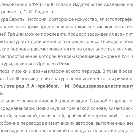
бликованной в 1946-1960 годах в Издательстве Академии на
тровского, С. И. Радцига.
ра Европы. История, ораторское искусство, эпистолография
рами, к которым предъявлялись такие же высокие эстетиче
вней Греции можно проследить процесс зарождения всех ли
итературы от дописьменного периода, эпоса Гесиода и поэ
ские периоды рассматриваются не по отдельности, а как ча
аспространение которой во всем Средиземноморье в IV–II в
ьтуры, начиная с Древнего Рима.
эпоса, лирики и драмы классического периода. В томе II ос
а. Том III посвящен литературе эллинистического и римско
. / отв. ред. Л. А. Фрейберг. — М.: Общецерковная аспиран
25
тельная страница мировой цивилизации. С одной стороны, 
 средневековой. Возникнув на греческой основе, византийс
ской, армянской, славянской, арабской и персидской, — их
е собрание переводов византийских авторов, выполненных 
ном виде и в хронологической последовательности предст