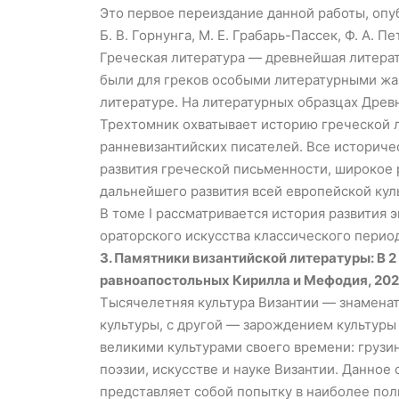
Это первое переиздание данной работы, опу
Б. В. Горнунга, М. Е. Грабарь-Пассек, Ф. А. Пе
Греческая литература — древнейшая литерату
были для греков особыми литературными жан
литературе. На литературных образцах Дре
Трехтомник охватывает историю греческой л
ранневизантийских писателей. Все историче
развития греческой письменности, широкое р
дальнейшего развития всей европейской кул
В томе I рассматривается история развития 
ораторского искусства классического период
3. Памятники византийской литературы: В 2 т
равноапостольных Кирилла и Мефодия, 20
Тысячелетняя культура Византии — знамена
культуры, с другой — зарождением культуры
великими культурами своего времени: грузин
поэзии, искусстве и науке Византии. Данно
представляет собой попытку в наиболее пол