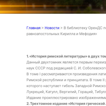
Главная
>
Новости
>
В библиотеку ОренДС п
равноапостольных Кирилла и Мефодия»
1. «История римской литературы» в двух то
Данный двухтомник является первым переизд
наук СССР под редакцией С. И. Соболевского,
В томе I рассматриваются произведения латинск
Римской республики и принципата. В томе II р
которого наступает гибель Западной Римско
Лукреций, Катулл, Вергилий, Гораций, Тибулл
Издание проиллюстрировано изображениями п
2. Трехтомное издание «История греческой