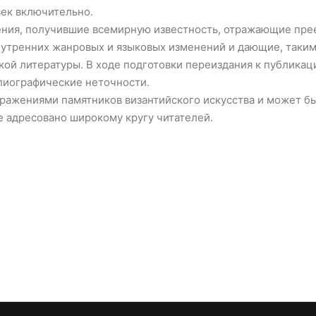
век включительно.
ения, получившие всемирную известность, отражающие пре
утренних жанровых и языковых изменений и дающие, таким
кой литературы. В ходе подготовки переиздания к публикац
лиографические неточности.
ажениями памятников византийского искусства и может бы
е адресовано широкому кругу читателей.