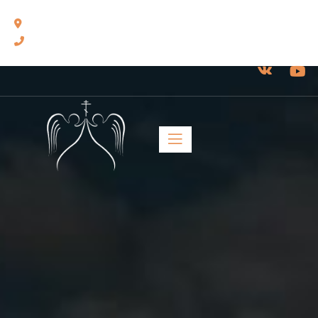
460014, г. Оренбург, ул. Челюскинцев, 17.
8(3532) 43-13-24