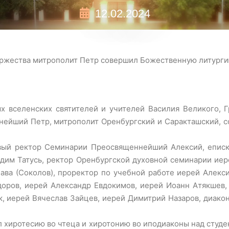
12.02.2024
оржества митрополит Петр совершил Божественную литурги
ых вселенских святителей и учителей Василия Великого, Г
ейший Петр, митрополит Оренбургский и Саракташский, 
ый ректор Семинарии Преосвященнейший Алексий, еписко
адим Татусь, ректор Оренбургской духовной семинарии иер
ава (Соколов), проректор по учебной работе иерей Алекс
оров, иерей Александр Евдокимов, иерей Иоанн Атякшев,
, иерей Вячеслав Зайцев, иерей Димитрий Назаров, диакон
 хиротесию во чтеца и хиротонию во иподиаконы над студе