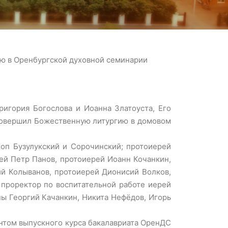
ю в Оренбургской духовной семинарии
ригория Богослова и Иоанна Златоуста, Его
совершил Божественную литургию в домовом
п Бузулукский и Сорочинский; протоиерей
ей Петр Панов, протоиерей Иоанн Кочанкин,
ий Колыванов, протоиерей Дионисий Волков,
 проректор по воспитательной работе иерей
ы Георгий Качанкин, Никита Нефёдов, Игорь
нтом выпускного курса бакалавриата ОренДС