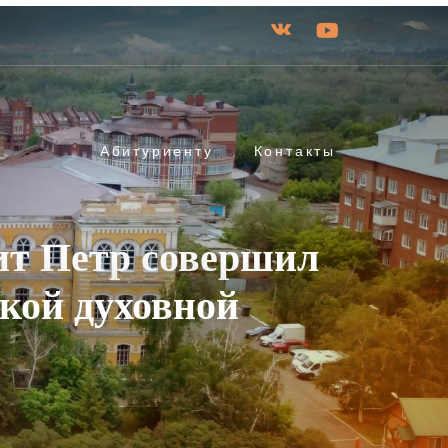
Абитуриенту
Контакты
ит Петр совершил
кой духовной