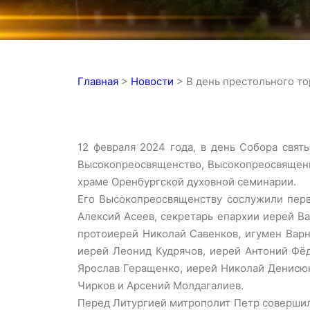
Главная
>
Новости
>
В день престольного т
12 февраля 2024 года, в день Собора свят
Высокопреосвященство, Высокопреосвященн
храме Оренбургской духовной семинарии.
Его Высокопреосвященству сослужили перв
Алексий Асеев, секретарь епархии иерей В
протоиерей Николай Савенков, игумен Варн
иерей Леонид Кудрячов, иерей Антоний Фёд
Ярослав Геращенко, иерей Николай Денисюк
Чирков и Арсений Молдагалиев.
Перед Литургией митрополит Петр совершил