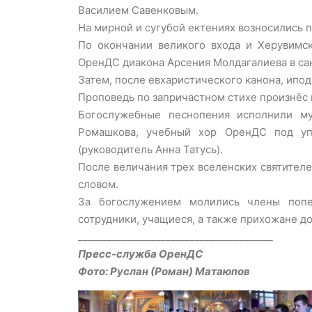
Василием Савенковым.
На мирной и сугубой ектениях возносились 
По окончании великого входа и Херувимс
ОренДС диакона Арсения Молдагалиева в сан
Затем, после евхаристического канона, ипо
Проповедь по запричастном стихе произнёс
Богослужебные песнопения исполнили м
Ромашкова, учебный хор ОренДС под уп
(руководитель Анна Татусь).
После величания трех вселенских святител
словом.
За богослужением молились члены попеч
сотрудники, учащиеся, а также прихожане д
________________________________________
Пресс-служба ОренДС
Фото: Руслан (Роман) Матаюпов