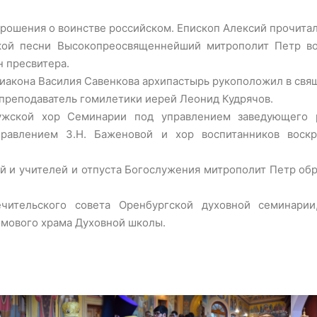
прошения о воинстве российском. Епископ Алексий прочитал
кой песни Высокопреосвященнейший митрополит Петр воз
 пресвитера.
диакона Василия Савенкова архипастырь рукоположил в свя
 преподаватель гомилетики иерей Леонид Кудрячов.
ужской хор Семинарии под управлением заведующего р
равлением З.Н. Баженовой и хор воспитанников воск
ей и учителей и отпуста Богослужения митрополит Петр об
ительского совета Оренбургской духовной семинарии, 
омового храма Духовной школы.