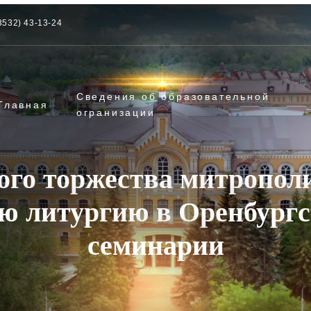
3532) 43-13-24
Сведения об образовательной
Главная
огранизации
ного торжества митропол
ю литургию в Оренбургс
семинарии