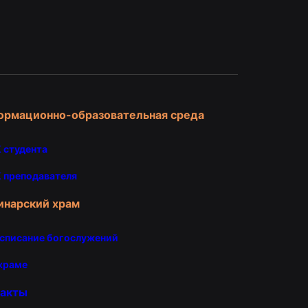
и
ормационно-образовательная среда
 студента
 преподавателя
инарский храм
списание богослужений
храме
такты