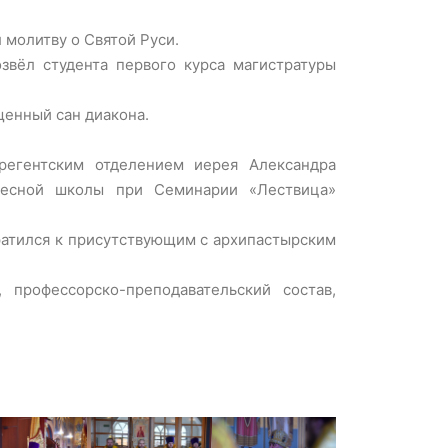
 молитву о Святой Руси.
вёл студента первого курса магистратуры
щенный сан диакона.
егентским отделением иерея Александра
ресной школы при Семинарии «Лествица»
ратился к присутствующим с архипастырским
профессорско-преподавательский состав,