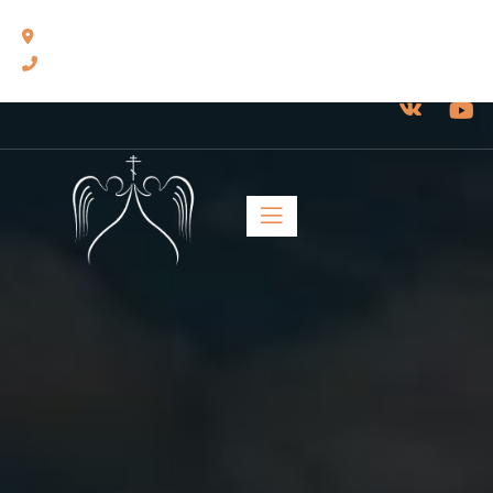
460014, г. Оренбург, ул. Челюскинцев, 17.
8(3532) 43-13-24