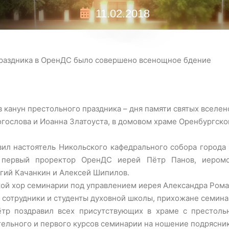
11.02.2018
праздника в ОренДС было совершено всенощное бдение
 в канун престольного праздника – дня памяти святых вселе
огослова и Иоанна Златоуста, в домовом храме Оренбургск
вил настоятель Никольского кафедрального собора города
первый проректор ОренДС иерей Пётр Панов, иеромон
гий Качанкин и Алексей Шипилов.
ой хор семинарии под управлением иерея Александра Рома
сотрудники и студенты духовной школы, прихожане семина
тр поздравил всех присутствующих в храме с престоль
тельного и первого курсов семинарии на ношение подрясник