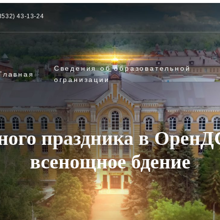
3532) 43-13-24
Сведения об образовательной
Главная
огранизации
ьного праздника в ОренД
всенощное бдение