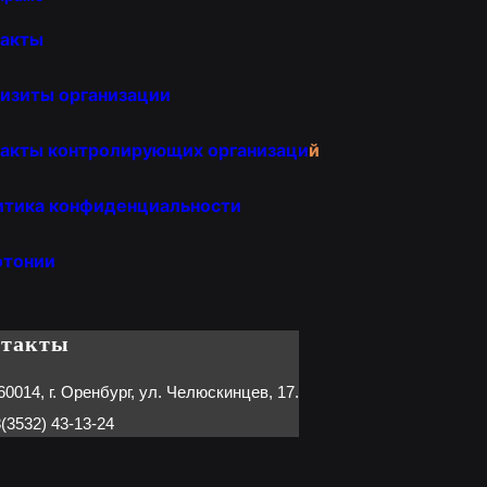
такты
изиты организации
акты контролирующих организаци
й
итика конфиденциальности
отонии
нтакты
60014, г. Оренбург, ул. Челюскинцев, 17.
(3532) 43-13-24