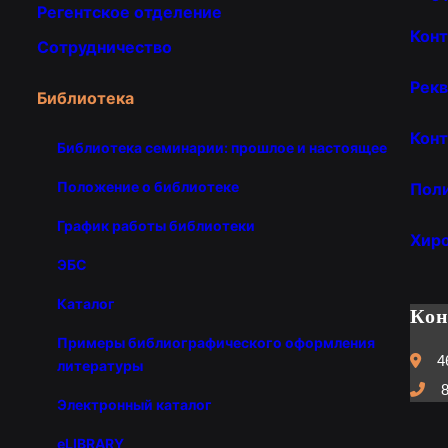
Регентское отделение
Кон
Сотрудничество
Рекв
Библиотека
Конт
Библиотека семинарии: прошлое и настоящее
Положение о библиотеке
Пол
График работы библиотеки
Хир
ЭБС
Каталог
Ко
Примеры библиографического оформления
4
литературы
8
Электронный каталог
eLIBRARY