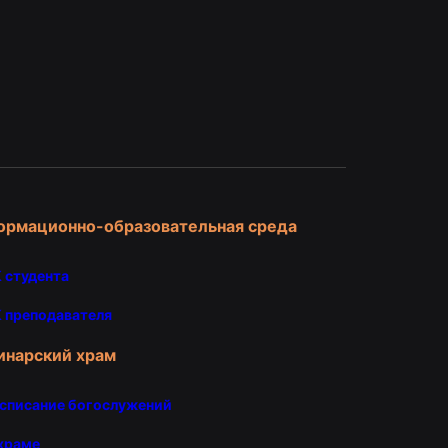
и
ормационно-образовательная среда
 студента
 преподавателя
инарский храм
списание богослужений
храме