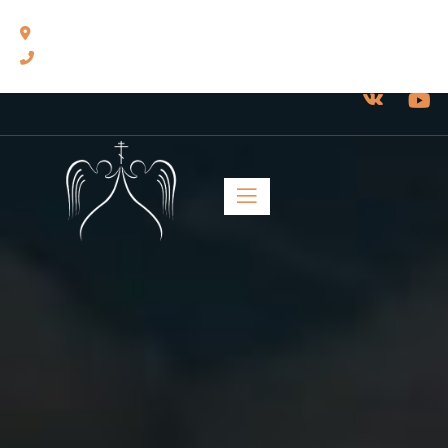
460014, г. Оренбург, ул. Челюскинцев, 17.
8(3532) 43-13-24