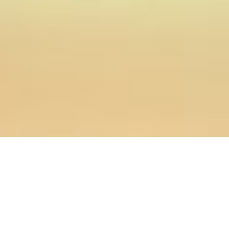
04.02.2018
Главная
>
Новости
>
В Оренбургской духовной
семинарии состоится V межрегиональная научно-