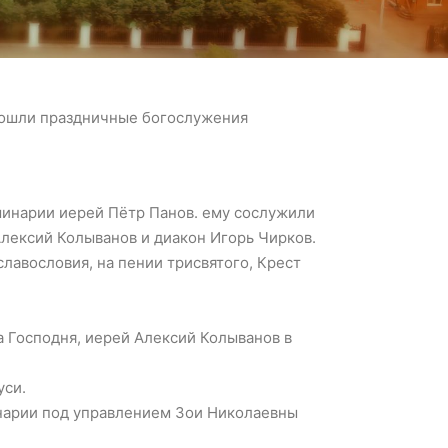
рошли праздничные богослужения
минарии иерей Пётр Панов. ему сослужили
Алексий Колыванов и диакон Игорь Чирков.
славословия, на пении трисвятого, Крест
 Господня, иерей Алексий Колыванов в
уси.
нарии под управлением Зои Николаевны