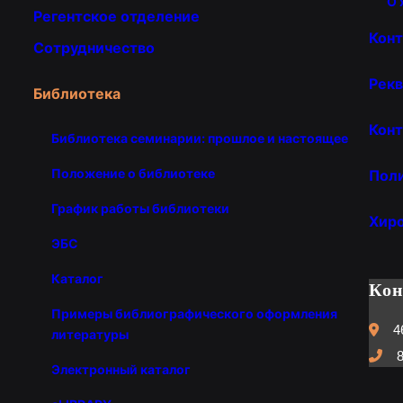
О 
Регентское отделение
Кон
Сотрудничество
Рекв
Библиотека
Конт
Библиотека семинарии: прошлое и настоящее
Положение о библиотеке
Пол
График работы библиотеки
Хир
ЭБС
Каталог
Ко
Примеры библиографического оформления
4
литературы
8
Электронный каталог