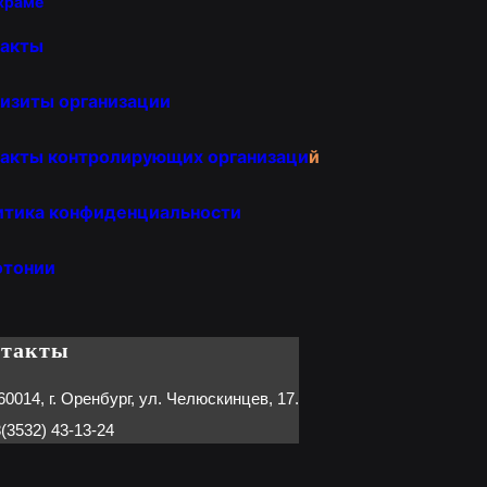
храме
такты
изиты организации
акты контролирующих организаци
й
итика конфиденциальности
отонии
нтакты
60014, г. Оренбург, ул. Челюскинцев, 17.
(3532) 43-13-24