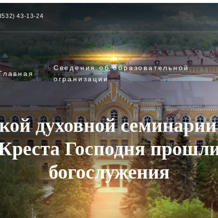
3532) 43-13-24
Сведения об образовательной
Главная
огранизации
кой духовной семинарии
Креста Господня прошл
богослужения