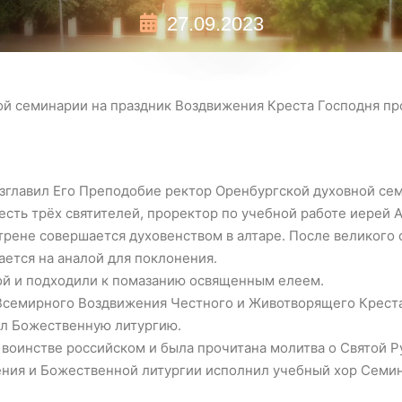
27.09.2023
ой семинарии на праздник Воздвижения Креста Господня п
озглавил Его Преподобие ректор Оренбургской духовной се
сть трёх святителей, проректор по учебной работе иерей 
утрене совершается духовенством в алтаре. После великого 
ается на аналой для поклонения.
й и подходили к помазанию освященным елеем.
 Всемирного Воздвижения Честного и Животворящего Креста
ил Божественную литургию.
 воинстве российском и была прочитана молитва о Святой Р
ния и Божественной литургии исполнил учебный хор Семи