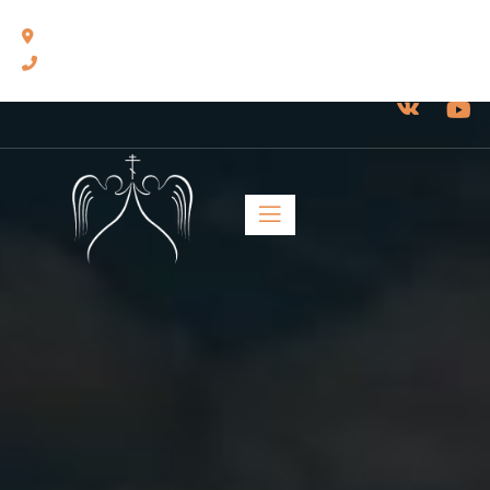
460014, г. Оренбург, ул. Челюскинцев, 17.
8(3532) 43-13-24