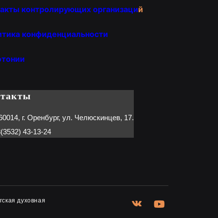
акты контролирующих организаци
й
итика конфиденциальности
отонии
нтакты
60014, г. Оренбург, ул. Челюскинцев, 17.
(3532) 43-13-24
гская духовная