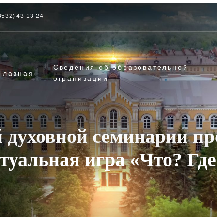
3532) 43-13-24
Сведения об образовательной
Главная
огранизации
 духовной семинарии п
туальная игра «Что? Где