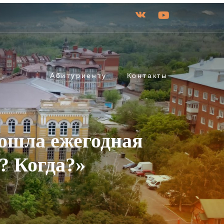
Абитуриенту
Контакты
рошла ежегодная
? Когда?»