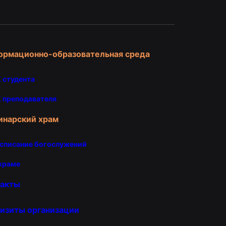
ормационно-образовательная среда
 студента
 преподавателя
инарский храм
списание богослужений
храме
такты
изиты организации