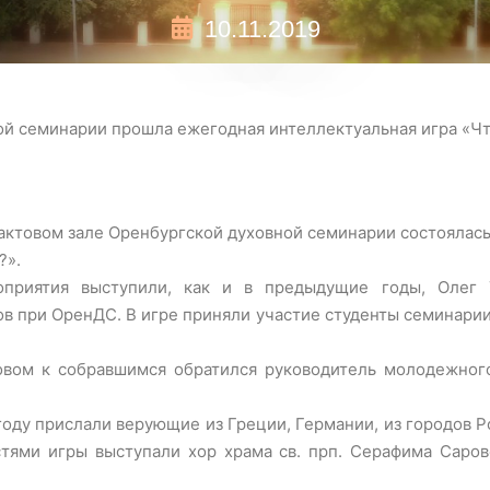
10.11.2019
ой семинарии прошла ежегодная интеллектуальная игра «Чт
в актовом зале Оренбургской духовной семинарии состояла
?».
оприятия выступили, как и в предыдущие годы, Олег 
ов при ОренДС. В игре приняли участие студенты семинари
вом к собравшимся обратился руководитель молодежного
году прислали верующие из Греции, Германии, из городов Р
тями игры выступали хор храма св. прп. Серафима Саровс