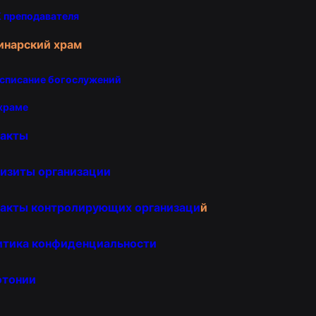
 преподавателя
инарский храм
списание богослужений
храме
такты
изиты организации
акты контролирующих организаци
й
итика конфиденциальности
отонии