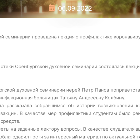
06.09.2022
ой семинарии проведена лекция о профилактике коронавир
лиотеки Оренбургской духовной семинарии состоялась лекци
ргской духовной семинарии иерей Петр Панов поприветств
инфекционная больница» Татьяну Андреевну Колбину.
 рассказала собравшимся об истории возникновении кор
е вакцин. В качестве мер профилактики студентам было ре
средств.
еты на заданные лектору вопросы. В качестве слушателя вы
облагодарил гостя за интересный материал по актуальной т