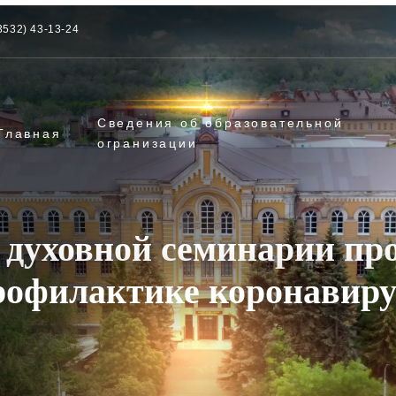
3532) 43-13-24
Сведения об образовательной
Главная
огранизации
 духовной семинарии про
рофилактике коронавиру