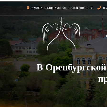
460014, г. Оренбург, ул. Челюскинцев, 17.
8(
В Оренбургской
п