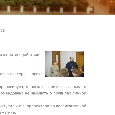
уса
я о противодействии
овал лектора — врача
онавируса, о рисках, с ним связанным, о
комендовано не забывать о правилах личной
ступил и и.о. проректора по воспитательной
ематике.