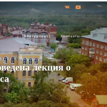
Абитуриенту
Контакты
ведена лекция о
са