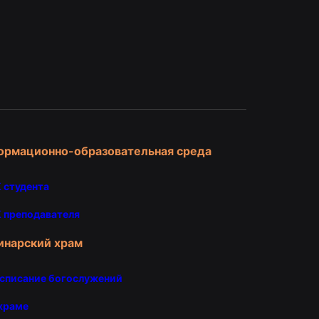
и
ормационно-образовательная среда
 студента
 преподавателя
инарский храм
списание богослужений
храме