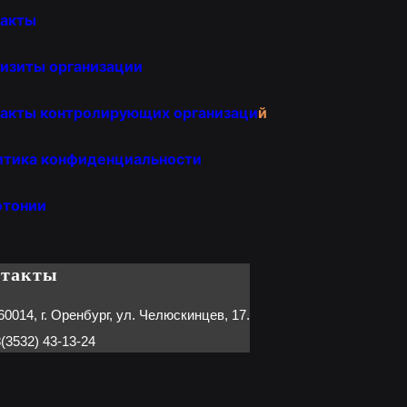
такты
изиты организации
акты контролирующих организаци
й
итика конфиденциальности
отонии
нтакты
60014, г. Оренбург, ул. Челюскинцев, 17.
(3532) 43-13-24