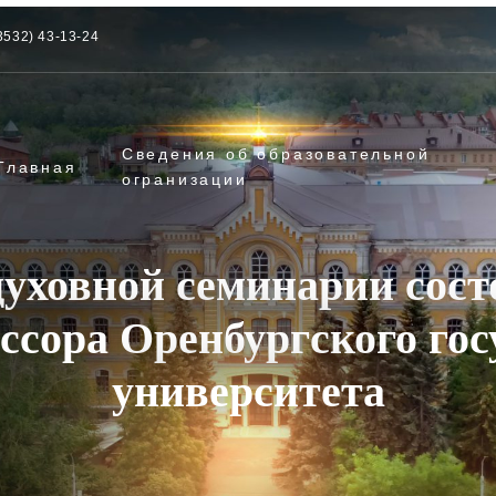
3532) 43-13-24
Сведения об образовательной
Главная
огранизации
духовной семинарии сост
ссора Оренбургского гос
университета