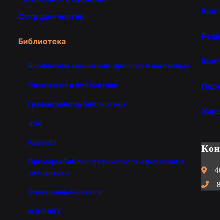
Кон
Сотрудничество
Рекв
Библиотека
Конт
Библиотека семинарии: прошлое и настоящее
Положение о библиотеке
Пол
График работы библиотеки
Хир
ЭБС
Каталог
Ко
Примеры библиографического оформления
4
литературы
8
Электронный каталог
eLIBRARY