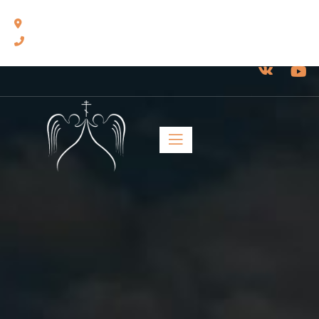
460014, г. Оренбург, ул. Челюскинцев, 17.
8(3532) 43-13-24