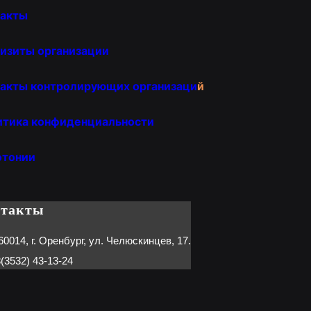
такты
изиты организации
акты контролирующих организаци
й
итика конфиденциальности
отонии
нтакты
60014, г. Оренбург, ул. Челюскинцев, 17.
(3532) 43-13-24