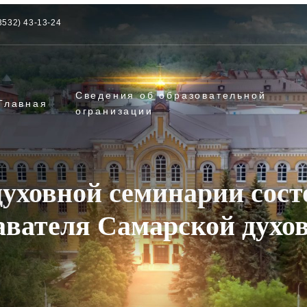
3532) 43-13-24
Сведения об образовательной
Главная
огранизации
духовной семинарии сост
авателя Самарской духо