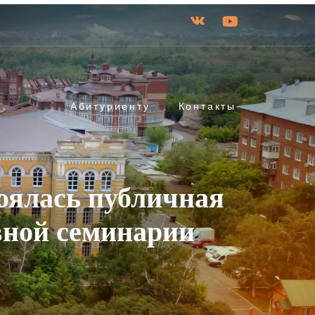
Абитуриенту
Контакты
оялась публичная
вной семинарии