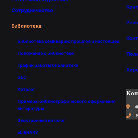
Кон
Сотрудничество
Рекв
Библиотека
Конт
Библиотека семинарии: прошлое и настоящее
Положение о библиотеке
Пол
График работы библиотеки
Хир
ЭБС
Каталог
Ко
Примеры библиографического оформления
4
литературы
8
Электронный каталог
eLIBRARY