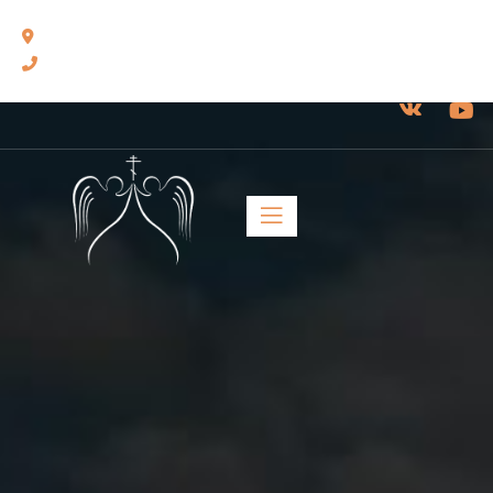
460014, г. Оренбург, ул. Челюскинцев, 17.
8(3532) 43-13-24