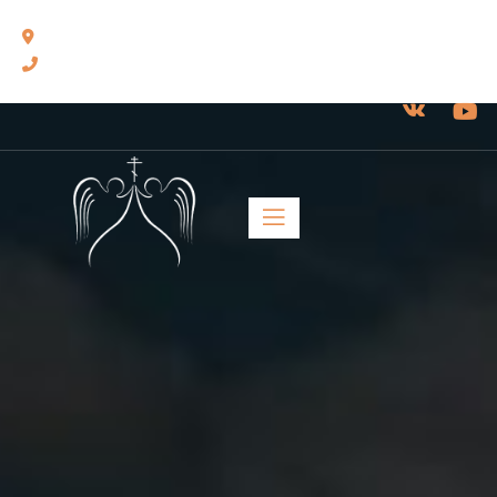
460014, г. Оренбург, ул. Челюскинцев, 17.
8(3532) 43-13-24