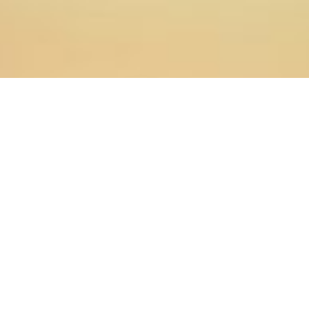
28.01.2021
Главная
>
Новости
>
В Оренбургской духовной
семинарии состоялось заседание кафедры Истории и
социально-гуманитарных наук
28 января 2021 года в читальном
зале Оренбургской духовной