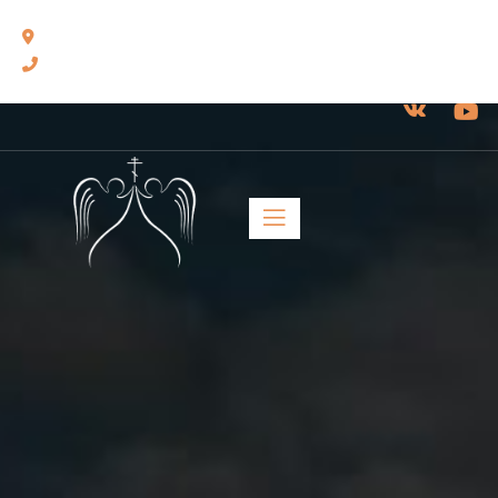
460014, г. Оренбург, ул. Челюскинцев, 17.
8(3532) 43-13-24