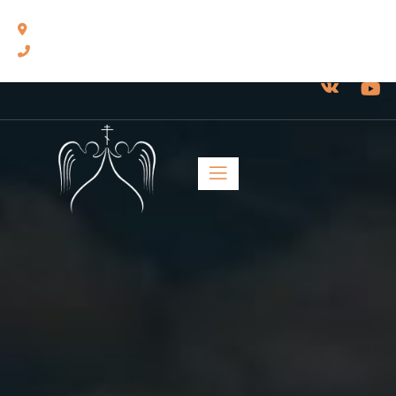
460014, г. Оренбург, ул. Челюскинцев, 17.
8(3532) 43-13-24