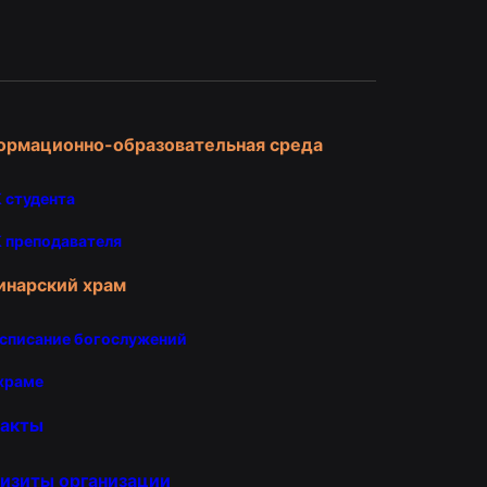
и
ормационно-образовательная среда
 студента
 преподавателя
инарский храм
списание богослужений
храме
такты
изиты организации