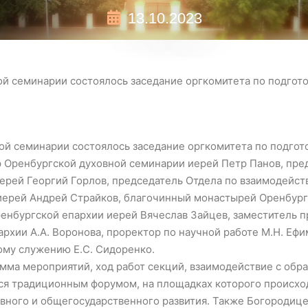
13.10.2023
ой семинарии состоялось заседание оргкомитета по подго
ной семинарии состоялось заседание оргкомитета по подго
р Оренбургской духовной семинарии иерей Петр Панов, пре
иерей Георгий Горлов, председатель Отдела по взаимодейс
рей Андрей Страйков, благочинный монастырей Оренбургс
енбургской епархии иерей Вячеслав Зайцев, заместитель п
архии А.А. Воронова, проректор по научной работе М.Н. Еф
ому служению Е.С. Сидоренко.
мма мероприятий, ход работ секций, взаимодействие с обр
я традиционным форумом, на площадках которого происход
вного и общегосударственного развития. Также Богородиц