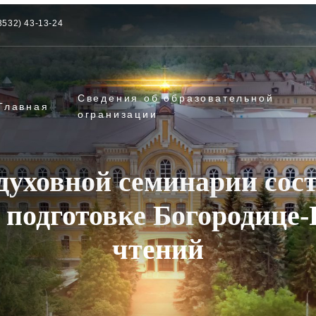
3532) 43-13-24
Сведения об образовательной
Главная
огранизации
духовной семинарии сост
 подготовке Богородице
чтений