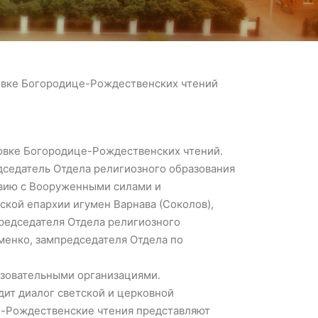
товке Богородице-Рождественских чтений
товке Богородице-Рождественских чтений.
дседатель Отдела религиозного образования
твию с Вооруженными силами и
кой епархии игумен Варнава (Соколов),
редседателя Отдела религиозного
именко, зампредседателя Отдела по
азовательными организациями.
ит диалог светской и церковной
е-Рождественские чтения представляют