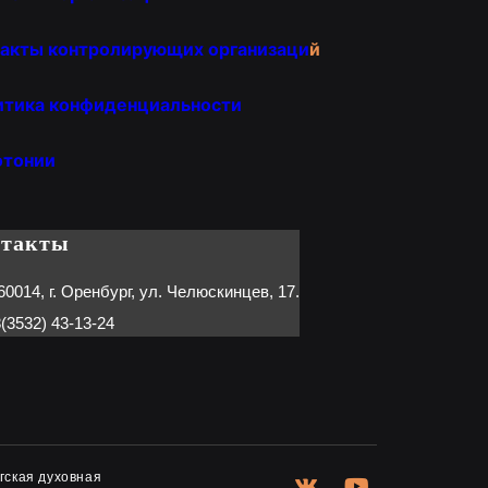
акты контролирующих организаци
й
итика конфиденциальности
отонии
нтакты
60014, г. Оренбург, ул. Челюскинцев, 17.
(3532) 43-13-24
гская духовная