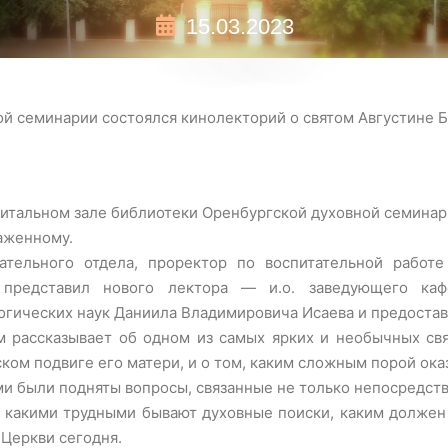
15.03.2023
ой семинарии состоялся кинолекторий о святом Августине
 читальном зале библиотеки Оренбургской духовной семина
аженному.
ательного отдела, проректор по воспитательной работ
представил нового лектора — и.о. заведующего кафе
огических наук Даниила Владимировича Исаева и предостав
 рассказывает об одном из самых ярких и необычных св
ком подвиге его матери, и о том, каким сложным порой ока
и были подняты вопросы, связанные не только непосредств
 и какими трудными бывают духовные поиски, каким должен
Церкви сегодня.