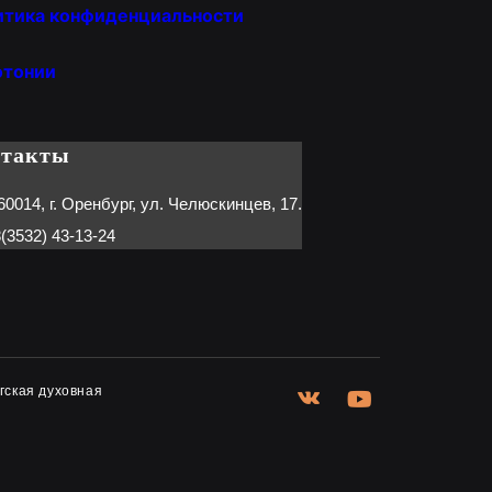
итика конфиденциальности
отонии
нтакты
60014, г. Оренбург, ул. Челюскинцев, 17.
(3532) 43-13-24
гская духовная