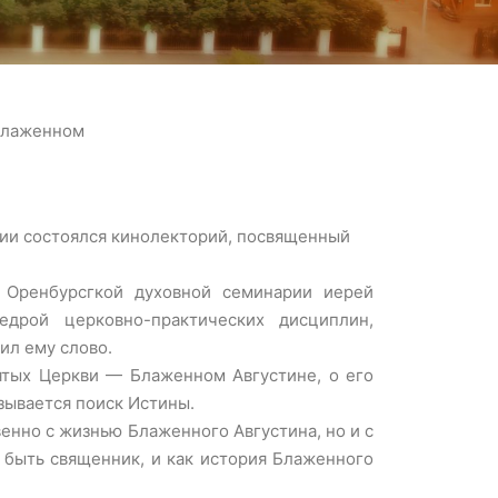
 Блаженном
рии состоялся кинолекторий, посвященный
е Оренбурсгкой духовной семинарии иерей
дрой церковно-практических дисциплин,
ил ему слово.
ятых Церкви — Блаженном Августине, о его
зывается поиск Истины.
енно с жизнью Блаженного Августина, но и с
 быть священник, и как история Блаженного