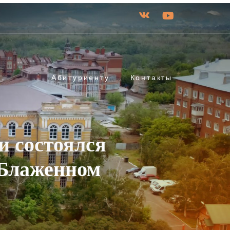
Абитуриенту
Контакты
и состоялся
 Блаженном