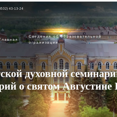
3532) 43-13-24
Сведения об образовательной
Главная
огранизации
ской духовной семинари
рий о святом Августине