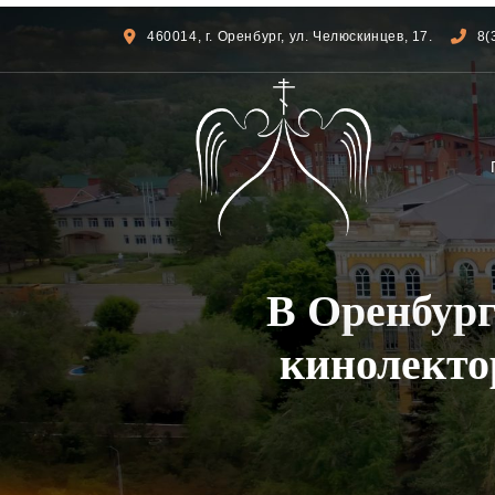
460014, г. Оренбург, ул. Челюскинцев, 17.
8(
В Оренбург
кинолекто