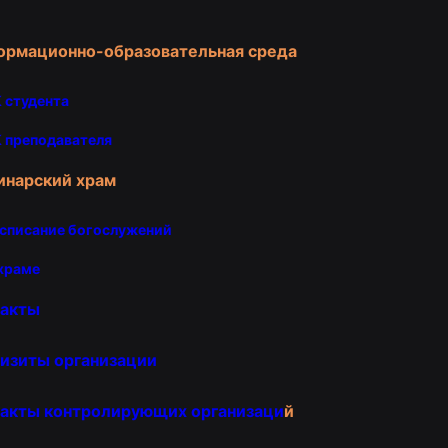
ормационно-образовательная среда
 студента
 преподавателя
инарский храм
списание богослужений
храме
такты
изиты организации
акты контролирующих организаци
й