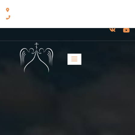
460014, г. Оренбург, ул. Челюскинцев, 17.
8(3532) 43-13-24