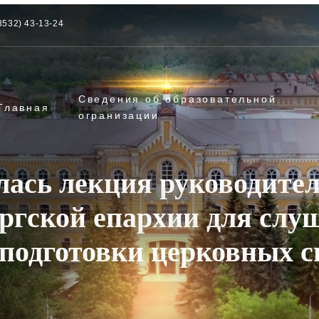
3532) 43-13-24
Сведения об образовательной
Главная
огранизации
лась лекция руководител
ргской епархии для слу
подготовки церковных с