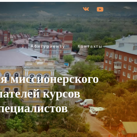
Абитуриенту
Контакты
я миссионерского
шателей курсов
пециалистов