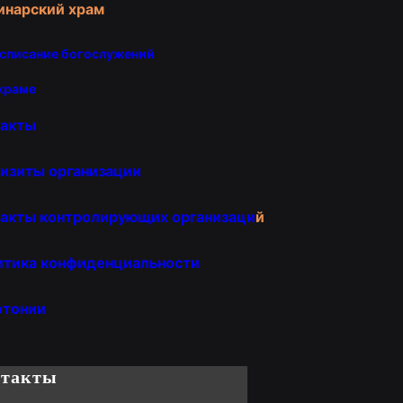
инарский храм
списание богослужений
храме
такты
изиты организации
акты контролирующих организаци
й
итика конфиденциальности
отонии
нтакты