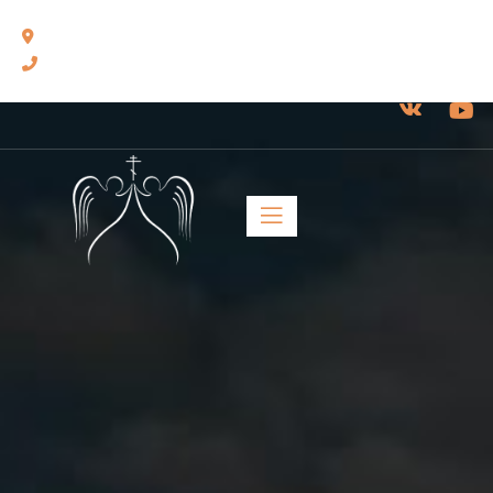
460014, г. Оренбург, ул. Челюскинцев, 17.
8(3532) 43-13-24