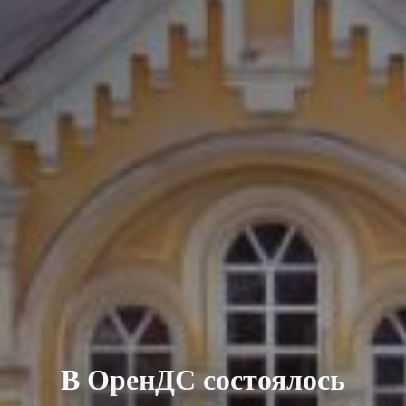
В ОренДС состоялось