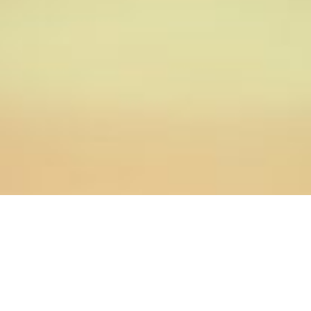
25.12.2024
Главная
>
Новости
>
В ОренДС состоялось итоговое